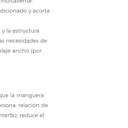
río/caliente,
ndicionado y acorta
y la estructura
las necesidades de
elaje ancho (por
 que la manguera
rsona; relación de
terfaz, reduce el