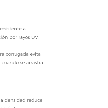
esistente a
sión por rayos UV,
ura corrugada evita
o cuando se arrastra
lta densidad reduce