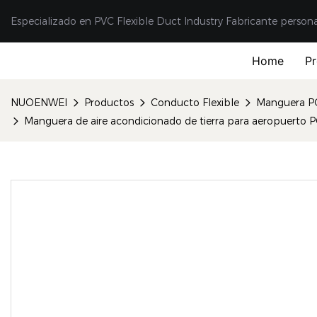
Especializado en PVC Flexible Duct Industry Fabricante person
Home
P
NUOENWEI
Productos
Conducto Flexible
Manguera P
Manguera de aire acondicionado de tierra para aeropuerto P