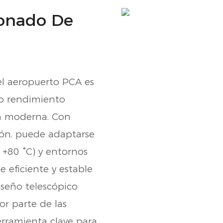
ionado De
el aeropuerto PCA es
o rendimiento
ón moderna. Con
sión, puede adaptarse
 +80 °C) y entornos
 eficiente y estable
diseño telescópico
or parte de las
erramienta clave para