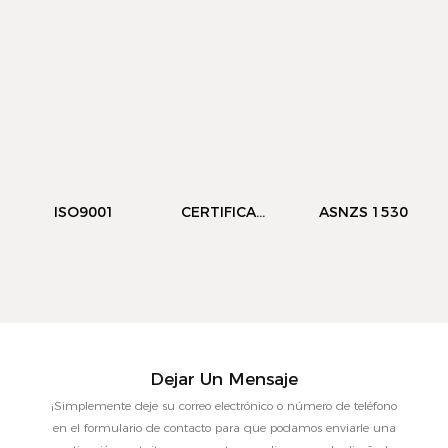
ISO9001
CERTIFICAD
ASNZS 1530
O De REP EC
Dejar Un Mensaje
¡Simplemente deje su correo electrónico o número de teléfono
en el formulario de contacto para que podamos enviarle una