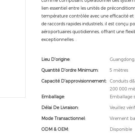
comme composant opérationnel des systèmes
lien essentiel entre les unités de préconditionn
température contrôlée avec une efficacité et 
de raccords rapides industriels, il est conçu p
aéroportuaires quotidiennes, offrant une flexib
exceptionnelles.
.
Lieu D'origine:
Guangdong,
Quantité D'ordre Minimum:
5 mètres
Capacité D'approvisionnement:
Conduits d&#
200 000 mèt
Emballage:
Emballage s
Délai De Livraison:
Veuillez vér
Mode Transactionnel:
Virement ba
ODM & OEM:
Disponible