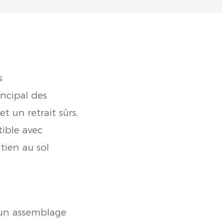
s
ncipal des
 un retrait sûrs,
tible avec
tien au sol
t un assemblage