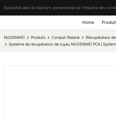
Spécialisé dans le fabricant personnalisé de l'industrie des cond
Home
Produi
NUOENWEI
Produits
Conduit flexible
Récupérateur de
Système de récupération de tuyau NUOENWEI PCA | Système d