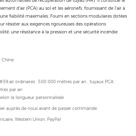
 automatisés de récupération de tuyau (HR).
Il constitue le
ement d'air (PCA) au sol et les aéronefs, fournissant de l'air à
une fiabilité maximales.
Fourni en sections modulaires dotées
our résister aux exigences rigoureuses des opérations
ilité, une résistance à la pression et une sécurité incendie
 Chine
39;air ordinaires : 500 000 mètres par an ; tuyaux PCA :
res par an
elon la longueur personnalisée
ifier auprès de nous avant de passer commande.
ncaire, Western Union, PayPal