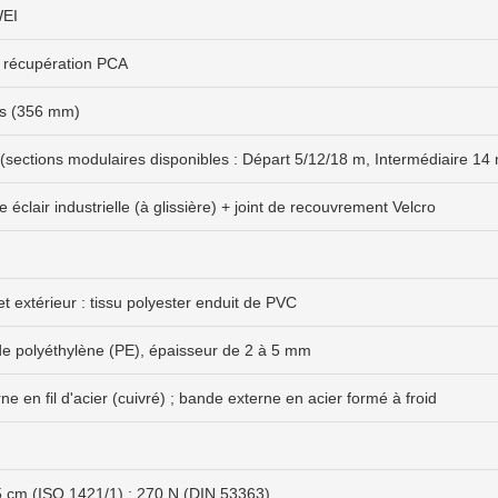
EI
 récupération PCA
s (356 mm)
(sections modulaires disponibles : Départ 5/12/18 m, Intermédiaire 14 
 éclair industrielle (à glissière) + joint de recouvrement Velcro
 et extérieur : tissu polyester enduit de PVC
e polyéthylène (PE), épaisseur de 2 à 5 mm
ne en fil d'acier (cuivré) ; bande externe en acier formé à froid
5 cm (ISO 1421/1) ; 270 N (DIN 53363)