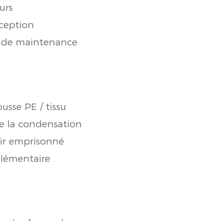
urs
nception
s de maintenance
usse PE / tissu
e la condensation
'air emprisonné
plémentaire