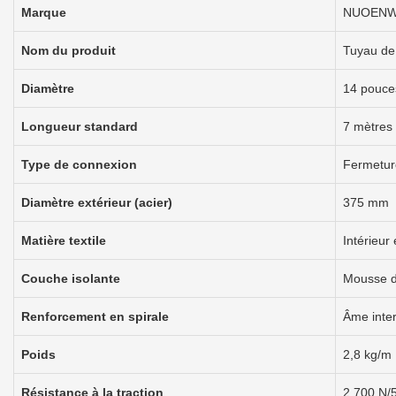
Marque
NUOENW
Nom du produit
Tuyau de
Diamètre
14 pouce
Longueur standard
7 mètres 
Type de connexion
Fermeture
Diamètre extérieur (acier)
375 mm
Matière textile
Intérieur
Couche isolante
Mousse d
Renforcement en spirale
Âme inter
Poids
2,8 kg/m
Résistance à la traction
2 700 N/