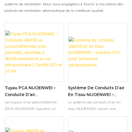
système de ventilation. Nous nous engageons à fournir à nos clients des
produits de ventilation aéronautique de la meilleure qualité.
Tuyau PCA NUOENWEI –
Système De Conduits D'air
Conduite D'air
En Tissu NUOENWEI –
Préconditionnée Pour
Solution CVC Pour
Les tuyaux d'air préconditionné
Le système de conduits d'air en
Aéronefs, Destinée À
Terminaux Aéroportuaires
(PCA) NUOENWEI assurent un
tissu NUOENWEI assure une
L'assistance Au Sol
refroidissement ou un chauffage
circulation d'air uniforme et sans
Aéroportuaire | Certifié ISO
fiable à partir des unités de
courants d'air dans les terminaux
climatisation au sol vers les
d'aéroport. Tissu Oxford léger avec
Et UL94