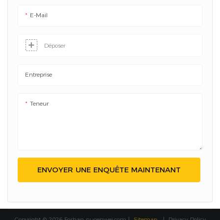
E-Mail
Déposer
Entreprise
Teneur
ENVOYER UNE ENQUÊTE MAINTENANT
Copyright © 2026 Foshan
nuoenwei.com
|
Sitemap
|
Privacy Policy