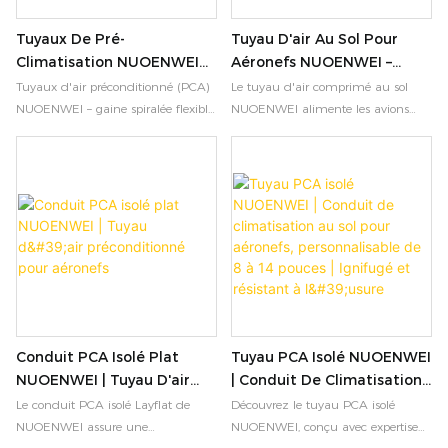
ignifugé. Ils fonctionnent de -25 °C
de température : -25 °C à 80 °C.
à 80 °C. Des longueurs
Longueurs et couleurs
Tuyaux De Pré-
Tuyau D'air Au Sol Pour
personnalisées et des coloris
personnalisables. Idéal pour les
Climatisation NUOENWEI
Aéronefs NUOENWEI –
militaires sont disponibles.
unités PCA des aéroports.
(PCA) | Conduit Spiralé
Conduit Flexible De Qualité
Tuyaux d'air préconditionné (PCA)
Le tuyau d'air comprimé au sol
Certifications ISO 9001 et UL94.
Flexible Pour La
Supérieure Pour La
NUOENWEI – gaine spiralée flexible
NUOENWEI alimente les avions
Climatisation Au Sol Des
Climatisation Au Sol Des
pour avions militaires et
commerciaux et militaires en air
Aéronefs
Aéroports
commerciaux. Disponibles en
froid ou chaud. Ignifugé et résistant
PVC/Hypalon, fermetures éclair
aux UV, il supporte des
YKK, plage de température de -25
températures de -25 °C à 80 °C.
°C à 80 °C, longueurs
Fermetures éclair YKK, diamètres et
personnalisables. Découvrez nos
longueurs personnalisables.
tuyaux PCA isolés ou non isolés.
Commandez dès maintenant.
Conduit PCA Isolé Plat
Tuyau PCA Isolé NUOENWEI
NUOENWEI | Tuyau D'air
| Conduit De Climatisation
Préconditionné Pour
Au Sol Pour Aéronefs,
Le conduit PCA isolé Layflat de
Découvrez le tuyau PCA isolé
Aéronefs
Personnalisable De 8 À 14
NUOENWEI assure une
NUOENWEI, conçu avec expertise