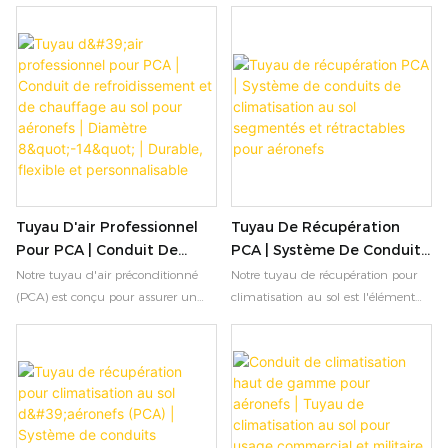
Pouces | Ignifugé Et
alimentation fiable en air
pour l'assistance au sol
Résistant À L'usure
préconditionné pour les avions
aéroportuaire. Il est doté d'un tissu
commerciaux et militaires.
ignifugé, de fermetures éclair YKK
Fermetures éclair YKK, bandes de
et de diamètres personnalisables.
résistance à l'usure, plage de
Idéal pour les systèmes PCA des
température de -25 °C à 80 °C,
avions commerciaux et militaires.
longueurs personnalisables.
Contactez-nous pour toute
Découvrez nos options de tuyaux
demande OEM.
PCA isolés et non isolés.
Tuyau D'air Professionnel
Tuyau De Récupération
Pour PCA | Conduit De
PCA | Système De Conduits
Refroidissement Et De
De Climatisation Au Sol
Notre tuyau d'air préconditionné
Notre tuyau de récupération pour
Chauffage Au Sol Pour
Segmentés Et Rétractables
(PCA) est conçu pour assurer un
climatisation au sol est l'élément
Aéronefs | Diamètre 8"-14" |
Pour Aéronefs
débit d'air élevé et fiable entre les
central et modulaire des systèmes
Durable, Flexible Et
unités de climatisation au sol et les
de climatisation automatisés pour
aéronefs commerciaux ou
aéronefs. Doté de raccords
Personnalisable
militaires. Fabriqué avec des
zip/Velcro, d'une isolation triple
matériaux de qualité industrielle
couche et d'un taux de
tels que le polymère PVC ou
compression de 1:9, il permet une