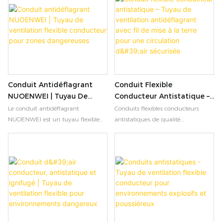
l'extraction des fumées de soudage
les atmosphères explosives. Certifiée
et les environnements à risque
ISO.
d'explosion et de poussières.
Diamètres sur mesure : 10 à
150 cm. Conforme aux normes
UL/CE.
Conduit Antidéflagrant
Conduit Flexible
NUOENWEI | Tuyau De
Conducteur Antistatique –
Ventilation Flexible
Tuyau De Ventilation
Le conduit antidéflagrant
Conduits flexibles conducteurs
Conducteur Pour Zones
Antidéflagrant Avec Fil De
NUOENWEI est un tuyau flexible
antistatiques de qualité
Dangereuses
Mise À La Terre Pour Une
conducteur de haute qualité,
professionnelle, conçus pour les
Circulation D'air Sécurisée
conçu pour une ventilation sûre et
environnements dangereux. Dotés
efficace en environnements
d'une construction dissipatrice
explosifs ou sensibles à l'électricité
d'électricité statique, de PVC
statique. Fabriqué en PVC ignifugé
ignifugé et de fils de mise à la terre
de classe B1 et en acier à ressort à
intégrés, ils assurent une ventilation
haute teneur en carbone, ce
sûre et efficace en milieu explosif
conduit allie flexibilité, durabilité et
ou poussiéreux.
conductivité électrique supérieure