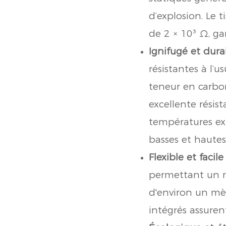
d’explosion. Le 
de 2 × 10³ Ω, ga
Ignifugé et durab
résistantes à l’
teneur en carbon
excellente résist
températures ext
basses et hautes
Flexible et facile 
permettant un r
d'environ un mèt
intégrés assuren