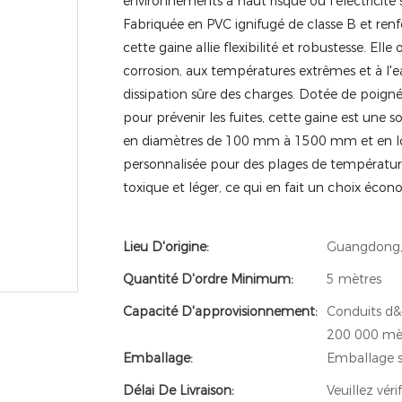
environnements à haut risque où l'électricité
Fabriquée en PVC ignifugé de classe B et renf
cette gaine allie flexibilité et robustesse. Elle
corrosion, aux températures extrêmes et à l'
dissipation sûre des charges. Dotée de poignée
pour prévenir les fuites, cette gaine est une s
en diamètres de 100 mm à 1500 mm et en lon
personnalisée pour des plages de températures
toxique et léger, ce qui en fait un choix écon
Lieu D'origine:
Guangdong,
Quantité D'ordre Minimum:
5 mètres
Capacité D'approvisionnement:
Conduits d&#
200 000 mèt
Emballage:
Emballage s
Délai De Livraison:
Veuillez vér