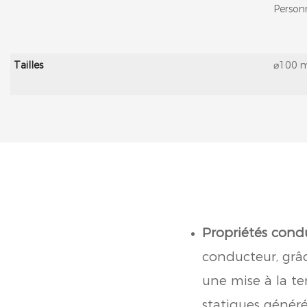
Personn
Tailles
⌀100 m
Propriétés condu
conducteur, grâc
une mise à la te
statiques génér