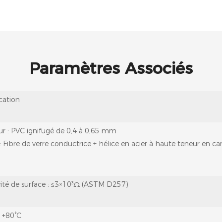
Paramètres Associés
cation
ur : PVC ignifugé de 0,4 à 0,65 mm
 Fibre de verre conductrice + hélice en acier à haute teneur en c
vité de surface : ≤3×10³Ω (ASTM D257)
à +80°C