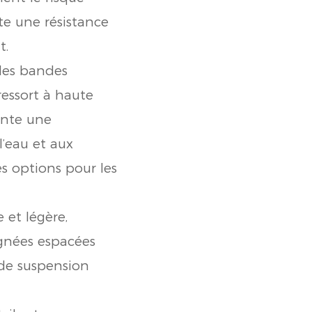
te une résistance
t.
des bandes
ressort à haute
sente une
l’eau et aux
s options pour les
e et légère,
ignées espacées
s de suspension