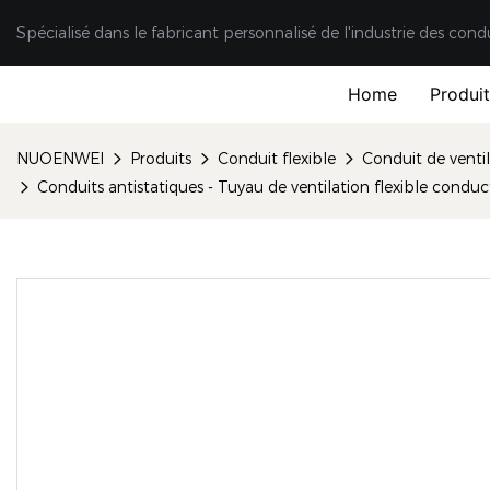
Spécialisé dans le fabricant personnalisé de l'industrie des cond
Home
Produi
NUOENWEI
Produits
Conduit flexible
Conduit de ventil
Conduits antistatiques - Tuyau de ventilation flexible condu