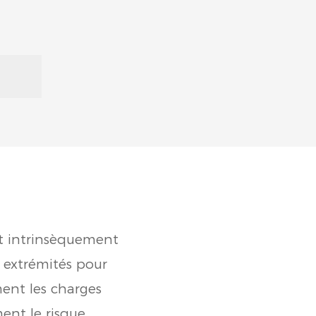
st intrinsèquement
x extrémités pour
ment les charges
ent le risque