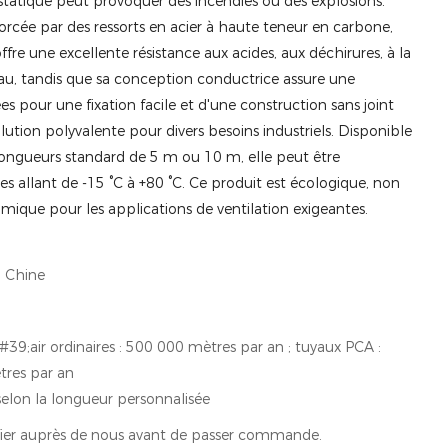
 statique peut provoquer des incendies ou des explosions.
orcée par des ressorts en acier à haute teneur en carbone,
 offre une excellente résistance aux acides, aux déchirures, à la
eau, tandis que sa conception conductrice assure une
s pour une fixation facile et d'une construction sans joint
olution polyvalente pour divers besoins industriels. Disponible
gueurs standard de 5 m ou 10 m, elle peut être
 allant de -15 °C à +80 °C. Ce produit est écologique, non
omique pour les applications de ventilation exigeantes.
 Chine
39;air ordinaires : 500 000 mètres par an ; tuyaux PCA :
res par an
elon la longueur personnalisée
ifier auprès de nous avant de passer commande.