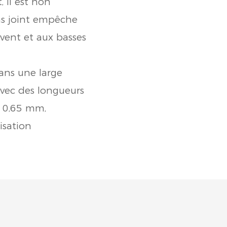
 il est non
ans joint empêche
u vent et aux basses
ans une large
vec des longueurs
à 0,65 mm,
isation