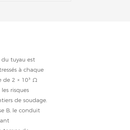
 du tuyau est
tressés à chaque
ce de 2 × 10³ Ω
 les risques
tiers de soudage.
e B, le conduit
sant