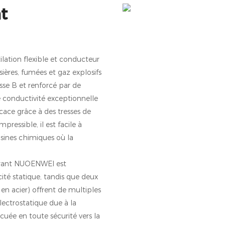
t
lation flexible et conducteur
ières, fumées et gaz explosifs
se B et renforcé par de
e conductivité exceptionnelle
icace grâce à des tresses de
essible, il est facile à
 usines chimiques où la
agrant NUOENWEI est
cité statique, tandis que deux
en acier) offrent de multiples
lectrostatique due à la
uée en toute sécurité vers la