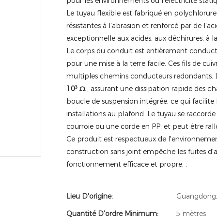
pour les environnements où l'électricité stat
Le tuyau flexible est fabriqué en polychlorure
résistantes à l'abrasion et renforcé par de l'ac
exceptionnelle aux acides, aux déchirures, à la
Le corps du conduit est entièrement conducte
pour une mise à la terre facile.
Ces fils de cuiv
multiples chemins conducteurs redondants.
L
10³ Ω
, assurant une dissipation rapide des ch
boucle de suspension intégrée, ce qui facilite 
installations au plafond.
Le tuyau se raccorde 
courroie ou une corde en PP, et peut être ra
Ce produit est respectueux de l'environnement 
construction sans joint empêche les fuites d'
fonctionnement efficace et propre.
.
Lieu D'origine:
Guangdong,
Quantité D'ordre Minimum:
5 mètres