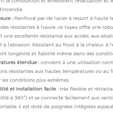
t la combustion et améliorant l’évacuation et 
’incendie.
eure :
Renforcé par de l’acier à ressort à haute 
des résistantes à l’usure, ce tuyau offre une rob
 une excellente résistance aux acides, aux alcalis
 à l’abrasion. Résistant au froid, à la chaleur, à l
ntit longévité et fiabilité même dans des condit
atures étendue :
convient à une utilisation cont
ions résistantes aux hautes températures ou au f
 les conditions plus extrêmes.
lité et installation facile :
très flexible et rétractab
bilité à 360°) et se connecte facilement aux venti
portable, il est doté de poignées intégrées espac