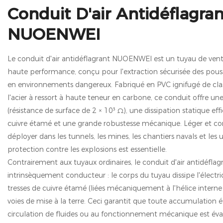
Conduit D'air Antidéflagran
NUOENWEI
Le conduit d'air antidéflagrant NUOENWEI est un tuyau de venti
haute performance, conçu pour l'extraction sécurisée des pouss
en environnements dangereux. Fabriqué en PVC ignifugé de clas
l'acier à ressort à haute teneur en carbone, ce conduit offre un
(résistance de surface de 2 × 10³ Ω), une dissipation statique eff
cuivre étamé et une grande robustesse mécanique. Léger et compr
déployer dans les tunnels, les mines, les chantiers navals et les
protection contre les explosions est essentielle.
Contrairement aux tuyaux ordinaires, le conduit d'air antidéfl
intrinsèquement conducteur : le corps du tuyau dissipe l'électri
tresses de cuivre étamé (liées mécaniquement à l'hélice interne 
voies de mise à la terre. Ceci garantit que toute accumulation é
circulation de fluides ou au fonctionnement mécanique est évac