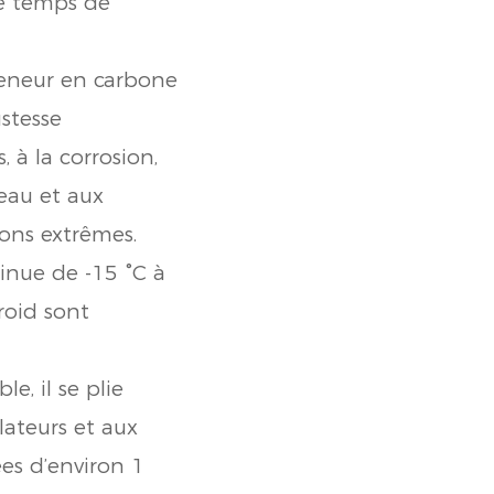
le temps de
teneur en carbone
ustesse
, à la corrosion,
’eau et aux
ions extrêmes.
inue de -15 °C à
roid sont
le, il se plie
lateurs et aux
ées d’environ 1