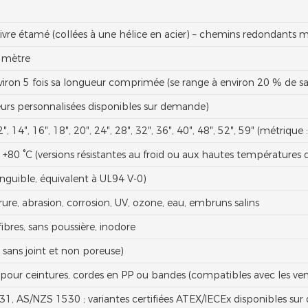
ivre étamé (collées à une hélice en acier) – chemins redondants m
1 mètre
viron 5 fois sa longueur comprimée (se range à environ 20 % de s
urs personnalisées disponibles sur demande)
, 12″, 14″, 16″, 18″, 20″, 24″, 28″, 32″, 36″, 40″, 48″, 52″, 59″ (mét
à +80 °C (versions résistantes au froid ou aux hautes températures 
inguible, équivalent à UL94 V-0)
irure, abrasion, corrosion, UV, ozone, eau, embruns salins
ibres, sans poussière, inodore
 sans joint et non poreuse)
e pour ceintures, cordes en PP ou bandes (compatibles avec les ven
31, AS/NZS 1530 ; variantes certifiées ATEX/IECEx disponibles su