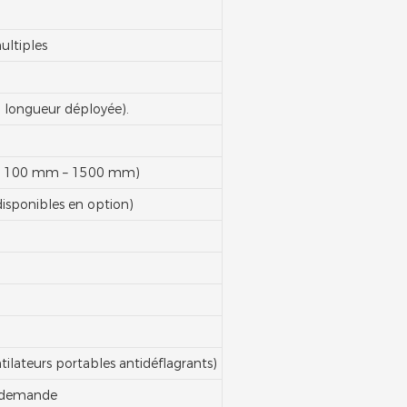
ultiples
a longueur déployée).
rique : 100 mm – 1500 mm)
disponibles en option)
tilateurs portables antidéflagrants)
r demande