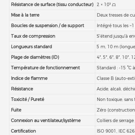
Résistance de surface (tissu conducteur)
2 × 10³ Ω
Mise à la terre
Deux tresses de cu
Boucles de suspension / de support
Intégré tous les ~
Taux de compression
S'étend jusqu'à en
Longueurs standard
5 m, 10 m (longue
Plage de diamètres (ID)
4″, 5″, 6″, 8″, 10″
Température de fonctionnement
Standard : -15 °C 
Indice de flamme
Classe B (auto-ext
Résistance
Acide, alcali, déch
Toxicité / Pureté
Non toxique, sans f
Fuite
Zéro (construction
Connexion au ventilateur/système
Colliers de serrag
Certification
ISO 9001, IEC 626