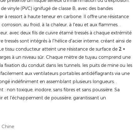
ique présente un risque sérieux d'inflammation ou d'explosion.
 de vinyle (PVC) ignifugé de classe B, avec des bandes
ier à ressort à haute teneur en carbone. Il offre une résistance
 corrosion, au froid, à la chaleur, à l'eau et aux flammes.
.
ur, avec deux fils de cuivre étamé tressés à chaque extrémité
re tressés sont intégrés à l'hélice d'acier interne, créant ainsi de
e tissu conducteur atteint une résistance de surface de
2 ×
arges à un niveau sûr.
Chaque mètre de tuyau comprend une
la fixation du conduit dans les tunnels, les puits de mine ou les
facilement aux ventilateurs portables antidéflagrants via une
llongé indéfiniment en assemblant plusieurs longueurs.
.
: non toxique, inodore, sans fibres et sans poussière.
Sa
air et l'échappement de poussière, garantissant un
 Chine