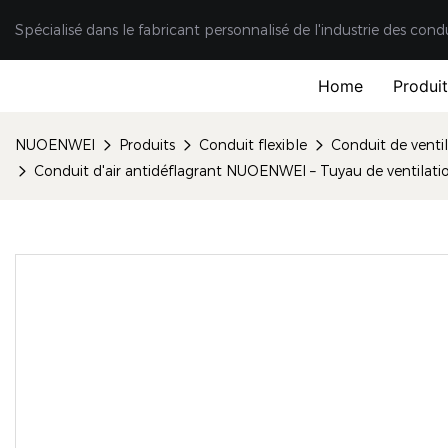
Spécialisé dans le fabricant personnalisé de l'industrie des cond
Home
Produi
NUOENWEI
Produits
Conduit flexible
Conduit de ventil
Conduit d'air antidéflagrant NUOENWEI – Tuyau de ventilati