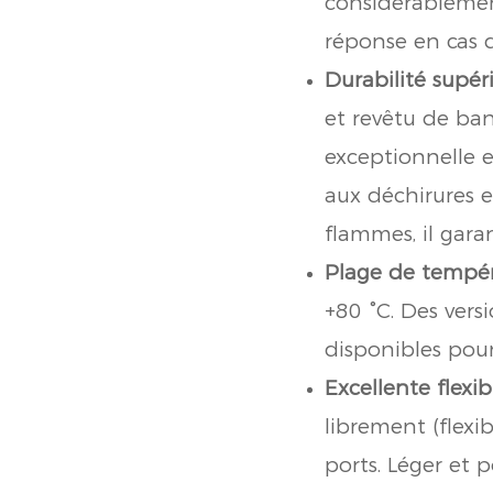
considérablemen
réponse en cas d
Durabilité supéri
et revêtu de ban
exceptionnelle et
aux déchirures et
flammes, il gara
Plage de tempér
+80 °C. Des vers
disponibles pour
Excellente flexibi
librement (flexi
ports. Léger et 