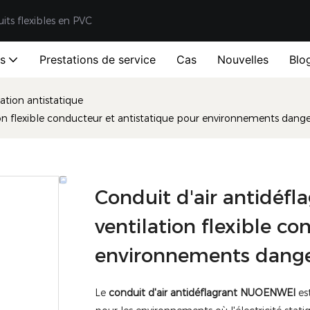
uits flexibles en PVC
ts
Prestations de service
Cas
Nouvelles
Blo
ation antistatique
on flexible conducteur et antistatique pour environnements dang
Conduit d'air antidéf
ventilation flexible c
environnements dang
Le
conduit d'air antidéflagrant NUOENWEI
est