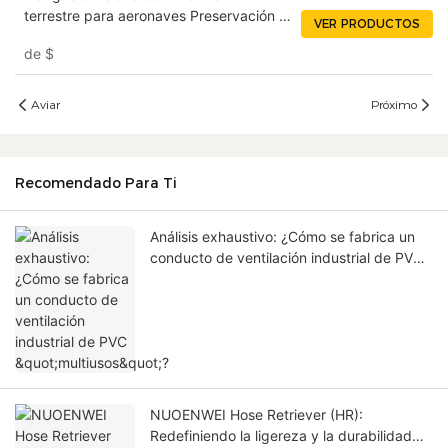
terrestre para aeronaves Preservación o
VER PRODUCTOS
aislamiento del calor para aeronaves
de
$
militares o comerciales NUOENWEI
Aviar
Próximo
Recomendado Para Ti
Análisis exhaustivo: ¿Cómo se fabrica un
conducto de ventilación industrial de PVC
"multiusos"?
NUOENWEI Hose Retriever (HR):
Redefiniendo la ligereza y la durabilidad