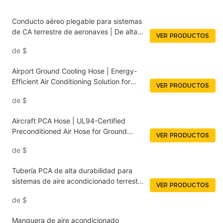
Conducto aéreo plegable para sistemas
de CA terrestre de aeronaves | De alta
VER PRODUCTOS
resistencia & Grado militar
de
$
Airport Ground Cooling Hose | Energy-
Efficient Air Conditioning Solution for
VER PRODUCTOS
Aircraft
de
$
Aircraft PCA Hose | UL94-Certified
Preconditioned Air Hose for Ground
VER PRODUCTOS
Support <000000> Air Conditioning
de
$
Systems NUOENWEI
Tubería PCA de alta durabilidad para
sistemas de aire acondicionado terrestre
VER PRODUCTOS
en aeropuertos | NUOENWEI
de
$
Manguera de aire acondicionado