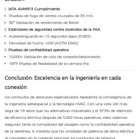
IATA AHM913 Cumplimiento
Pruebas de fuga de vientos cruzados de 35 m/s
90° Validación de rendimiento de Bend
Estándares de seguridad contra incendios de la FAA
Autoextinguante en 15 segundos (lejos 25.853)
Densidad de humo <200 (ASTM E662)
Pruebas de confiabilidad operativa
10,000+ Validación de ciclo de conexión/desconexión
-58°F Prueba de flexibilidad de la cámara fría
Conclusión: Excelencia en la ingeniería en cada
conexión
Los conductos de aeronaves especializados representa la convergencia de
la ingeniería aeroespacial y la tecnología HVAC. Con una vida útil más
larga de 18 veces que las alternativas industriales y el 97.3% de retención
de eficiencia térmica después de 5,000 horas operativas, estos sistemas
aseguran tanto la comodidad del pasajero como la confiabilidad operativa
de la aerolínea. A medida que las unidades de potencia de tierra eléctrica
se convierten en la corriente principal, los conductos de próxima