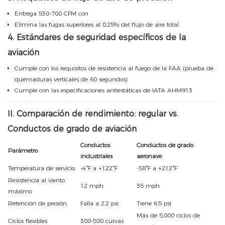
Entrega 530-700 CFM con
Elimina las fugas superiores al 0.25% del flujo de aire total
4. Estándares de seguridad específicos de la
aviación
Cumple con los requisitos de resistencia al fuego de la FAA (prueba de
quemaduras verticales de 60 segundos)
Cumple con las especificaciones antiestáticas de IATA AHM913
II. Comparación de rendimiento: regular vs.
Conductos de grado de aviación
Conductos
Conductos de grado
Parámetro
industriales
aeronave
Temperatura de servicio
-4°F a +122°F
-58°F a +212°F
Resistencia al viento
12 mph
35 mph
máximo
Retención de presión
Falla a 2.2 psi
Tiene 6.5 psi
Más de 5,000 ciclos de
Ciclos flexibles
300-500 curvas