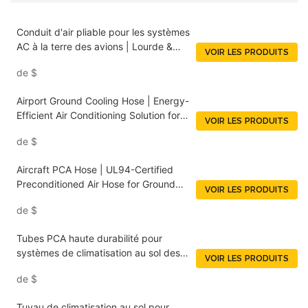
Conduit d'air pliable pour les systèmes
AC à la terre des avions | Lourde &
VOIR LES PRODUITS
grade militaire
de
$
Airport Ground Cooling Hose | Energy-
Efficient Air Conditioning Solution for
VOIR LES PRODUITS
Aircraft
de
$
Aircraft PCA Hose | UL94-Certified
Preconditioned Air Hose for Ground
VOIR LES PRODUITS
Support <000000> Air Conditioning
de
$
Systems NUOENWEI
Tubes PCA haute durabilité pour
systèmes de climatisation au sol des
VOIR LES PRODUITS
aéroports | NUOENWEI
de
$
Tuyau de climatisation au sol pour