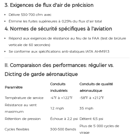
3. Exigences de flux d'air de précision
Délivre 530-700 cfm avec
Élimine les fuites supérieures à 0,25% du flux d'air total
4. Normes de sécurité spécifiques à l'aviation
Répond aux exigences de résistance au feu de la FAA (test de brûlure
verticale de 60 secondes)
Se conforme aux spécifications anti-statiques IATA AHM913
II. Comparaison des performances: régulier vs.
Dicting de garde aéronautique
Conduits
Conduits de qualité
Paramètre
industriels
aéronautique
Température de service
-4°F à +122°F
-58°F à +212°F
Résistance au vent
12 mph
35 mph
maximum
Rétention de pression
Échoue à 2,2 psi
Détient 6,5 psi
Plus de 5 000 cycles de
Cycles flexibles
300-500 Bends
virage