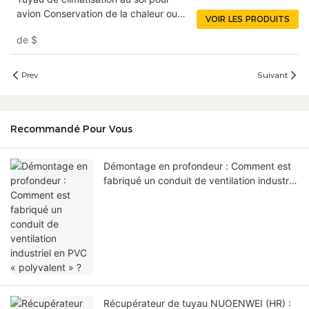
avion Conservation de la chaleur ou
VOIR LES PRODUITS
isolation pour avions militaires ou
de
$
commerciaux NUOENWEI
Prev
Suivant
Recommandé Pour Vous
Démontage en profondeur : Comment est
fabriqué un conduit de ventilation industriel
en PVC « polyvalent » ?
Récupérateur de tuyau NUOENWEI (HR) :