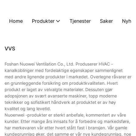
Home
Produkter
Tjenester
Saker
Nyhet
VVS
Foshan Nuowei Ventilation Co., Ltd. Produserer HVAC -
kanalkoblinger med fordelaktige egenskaper sammenlignet
med andre lignende produkter i markedet. Overlegne råvarer er
en grunnleggende forsikring om produktkvaliteten. Hvert
produkt er laget av velvalgte materialer. Dessuten gjør
adopsjonen av svært avanserte maskiner, topp moderne
teknikker og sofistikert håndverk at produktet er av høy
kvalitet og lang levetid.
Nuoenwei -produkter er sterkt anbefale, kommentert av våre
kunder. Etter mange års innsats for å forbedre og markedsføre,
har merkevaren vår etter hvert stått fast i bransjen. Vår gamle
kundegrunnlag øker, det samme er vår nye kundegrunnlag, noe