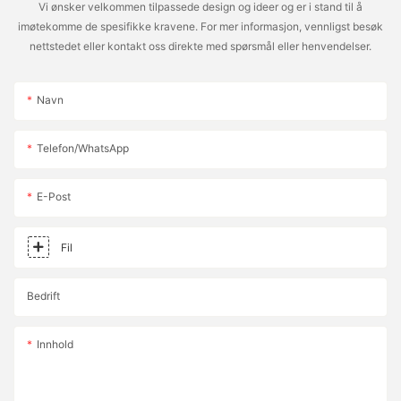
med den beste ventilasjonsløsningen!
Vi ønsker velkommen tilpassede design og ideer og er i stand til å
imøtekomme de spesifikke kravene. For mer informasjon, vennligst besøk
nettstedet eller kontakt oss direkte med spørsmål eller henvendelser.
For en tilpasset energieffektivitetsløsning, vennligst kontakt
teamet vårt for profesjonell teknisk support
Navn
For mer informasjon, vennligst kontakt:
Telefon/whatsApp
🌐nett :
https://www.nuoenwei.com
E-Post
📞Telefon/whatsApp: 86-15875732388
Fil
Bedrift
✉️ E-post : sales@fsnuowei.com
Innhold
Hvis du er interessert i spesifikke bruksområder eller
skreddersydde løsninger for klimaanlegg isolerte kanaler, kan