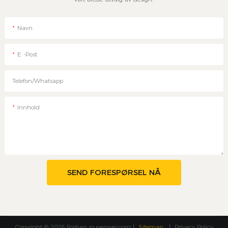
Navn
E -post
Telefon/whatsapp
Innhold
SEND FORESPØRSEL NÅ
Copyright © 2026 Foshan
nuoenwei.com
|
Sitemap
|
Privacy Policy