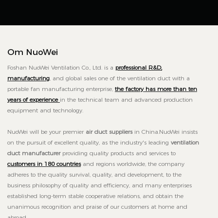
Om NuoWei
Foshan NuoWei Ventilation Co., Ltd. is a
professional R&D,
manufacturing
, and global sales one of the ventilation duct with a
portable fan manufacturing enterprise,
the factory has more than ten
years of experience
in the technical team and advanced production
equipment and technology.
NuoWei will be
your premier
air duct suppliers
in China.NuoWei insists
on the pursuit of excellent quality, as the industry's leading
ventilation
duct manufacturer
providing quality products and services to
customers in 180 countries
and regions worldwide, the company
adheres to the quality survival, quality, and development, to the
business philosophy of quality and efficiency, and many enterprises
established long-term stable cooperative relations, and obtain the
unanimous recognition and praise of our customers at home and
abroad.