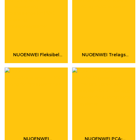
NUOENWEI Fleksibel
NUOENWEI Trelags
Kanal For Høy
Fleksibel Isolert
Temperatur | -45 °C Til
Luftkanal | 4″–59″ PVC-
300 °C Industriell
Isolert Kanal For
Varmebestandig
Kornkjølere, Telt-AC Og
Luftkanalslange For
HVAC-Systemer
HVAC, Avtrekk Og
Ventilasjonssystemer
NUOENWEI
NUOENWEI PCA-