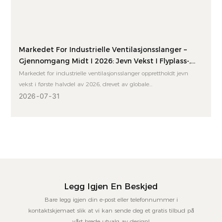
Markedet For Industrielle Ventilasjonsslanger –
Gjennomgang Midt I 2026: Jevn Vekst I Flyplass-,
Høytemperatur- Og Antistatiske Segmenter
Markedet for industrielle ventilasjonsslanger opprettholdt jevn
vekst i første halvdel av 2026, drevet av globale
infrastrukturinvesteringer og industriell oppgradering.
2026
07
31
Etterspørselen etter bakkestøtteslanger til flyplasser,
høytemperaturbestandige kanaler og antistatiske
ventilasjonssystemer var vedvarende. En gjennomgang av
markedstrender, teknologiske endringer og utsikter for andre
halvdel.
Legg Igjen En Beskjed
Bare legg igjen din e-post eller telefonnummer i
kontaktskjemaet slik at vi kan sende deg et gratis tilbud på
vårt brede utvalg av design!