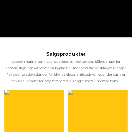
Salgsprodukter
Leverer marine ventilasjonsslanger, tunnelkanaler, blåseslanger for
ombordstigningskorridorer på flyplasser, underjordiske ventilasjonsslanger,
fleksible isolasjonsslanger for klimaanlegg, antistatiske (ledende) kanaler,
fleksible kanaler for høy temperatur, slanger med unormal form ...