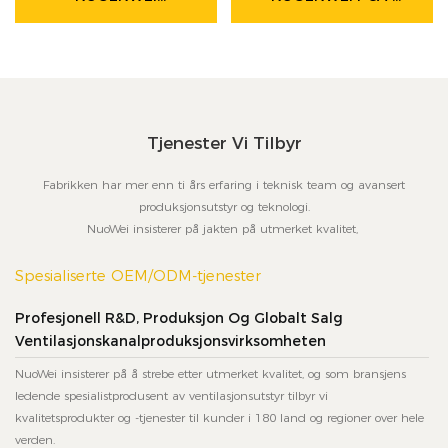
Tekstilluftkanalsystem
Slangehentingsslange –
– HVAC-Løsning For
Segmentert,
Flyplassterminaler
Uttrekkbart
Kanalsystem For
Klimaanlegg På Bakken
For Automatiserte HR-
Tjenester Vi Tilbyr
Systemer.
Fabrikken har mer enn ti års erfaring i teknisk team og avansert
produksjonsutstyr og teknologi.
NuoWei insisterer på jakten på utmerket kvalitet,
Spesialiserte OEM/ODM-tjenester
Profesjonell R&D, Produksjon Og Globalt Salg
Ventilasjonskanalproduksjonsvirksomheten
NuoWei insisterer på å strebe etter utmerket kvalitet, og som bransjens
ledende spesialistprodusent av ventilasjonsutstyr tilbyr vi
kvalitetsprodukter og -tjenester til kunder i 180 land og regioner over hele
verden.