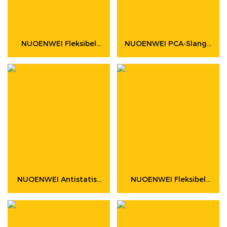
NUOENWEI Fleksibel
NUOENWEI PCA-Slange
Avtrekksslange |
–
Kraftig PVC-
Forhåndskondisjonerte
Negativtrykkskanal
Luftkanaler For
Med Ståltrådspiral
Bakkestøtte På
(100–1500 Mm)
Flyplasser | ISO- Og
UL94-Sertifisert
NUOENWEI Antistatisk
NUOENWEI Fleksibel
Fleksibel Kanal –
Ventilasjonskanal –
Ultimat Ledende
Kraftig PVC-Industriell
Eksplosjonssikker
Kanalslange For Luft-,
Ventilasjonsslange
Røyk- Og Støvavsug