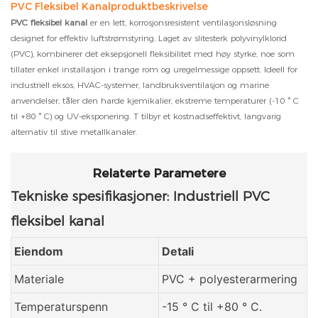
PVC Fleksibel Kanalproduktbeskrivelse
PVC fleksibel kanal
er en lett, korrosjonsresistent ventilasjonsløsning
designet for effektiv luftstrømstyring. Laget av slitesterk polyvinylklorid
(PVC), kombinerer det eksepsjonell fleksibilitet med høy styrke, noe som
tillater enkel installasjon i trange rom og uregelmessige oppsett. Ideell for
industriell eksos, HVAC-systemer, landbruksventilasjon og marine
anvendelser, tåler den harde kjemikalier, ekstreme temperaturer (-10 ° C
til +80 ° C) og UV-eksponering. T tilbyr et kostnadseffektivt, langvarig
alternativ til stive metallkanaler.
Relaterte Parametere
Tekniske spesifikasjoner: Industriell PVC
fleksibel kanal
Eiendom
Detali
Materiale
PVC + polyesterarmering
Temperaturspenn
-15 ° C til +80 ° C.