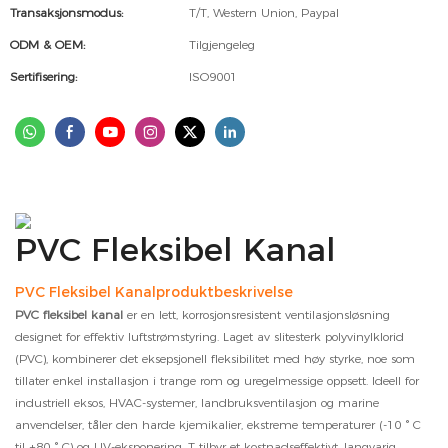
Transaksjonsmodus:
T/T, Western Union, Paypal
ODM & OEM:
Tilgjengeleg
Sertifisering:
ISO9001
PVC Fleksibel Kanal
PVC Fleksibel Kanalproduktbeskrivelse
PVC fleksibel kanal
er en lett, korrosjonsresistent ventilasjonsløsning
designet for effektiv luftstrømstyring. Laget av slitesterk polyvinylklorid
(PVC), kombinerer det eksepsjonell fleksibilitet med høy styrke, noe som
tillater enkel installasjon i trange rom og uregelmessige oppsett. Ideell for
industriell eksos, HVAC-systemer, landbruksventilasjon og marine
anvendelser, tåler den harde kjemikalier, ekstreme temperaturer (-10 ° C
til +80 ° C) og UV-eksponering. T tilbyr et kostnadseffektivt, langvarig