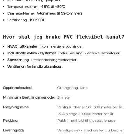
Temperaturspenn:
-15°C til +80°C
DiameterName:
4-tommers til 59-tommers
Sertifisering:
ISO9001
Hvor skal jeg bruke PVC fleksibel kanal?
HVAC luftkanaler
i kommersielle bygninger.
Industrielle avtrekkssystemer
(f.eks. Sveising, kjemiske laboratorier).
Støvsamling
i trebearbeidingsverksteder.
Ventilasjon for landbruksanlegg
.
Opprinnelsessted:
Guangdong, Kina
Minimum Bestillingsmengde:
5 meter
Forsyningsevne:
Vanlig luftkanal 500 000 meter per år，
PCA-slange 200000 meter per år
Pakking:
Pakk i henhold til tilpasset lengde
Leveringstid:
Vennligst sjekk med oss ​​før du bestiller