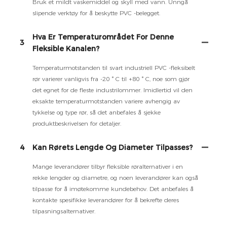
Bruk et mildt vaskemiddel og skyll med vann. Unngå
slipende verktøy for å beskytte PVC -belegget.
Hva Er Temperaturområdet For Denne
3
Fleksible Kanalen?
Temperaturmotstanden til svart industriell PVC -fleksibelt
rør varierer vanligvis fra -20 ° C til +80 ° C, noe som gjør
det egnet for de fleste industrilommer. Imidlertid vil den
eksakte temperaturmotstanden variere avhengig av
tykkelse og type rør, så det anbefales å sjekke
produktbeskrivelsen for detaljer.
4
Kan Rørets Lengde Og Diameter Tilpasses?
Mange leverandører tilbyr fleksible røralternativer i en
rekke lengder og diametre, og noen leverandører kan også
tilpasse for å imøtekomme kundebehov. Det anbefales å
kontakte spesifikke leverandører for å bekrefte deres
tilpasningsalternativer.