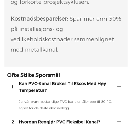
og forkorte prosjektsyklusen.
Kostnadsbesparelser:
Spar mer enn 30%
på installasjons- og
vedlikeholdskostnader sammenlignet
med metallkanal.
Ofte Stilte Spørsmål
Kan PVC-Kanal Brukes Til Eksos Med Høy
1
Temperatur?
Ja, vår brannbestandige PVC-kanaler tåler opp til 80 ° C,
egnet for de fleste eksosanlegg.
2
Hvordan Rengjør PVC Fleksibel Kanal?