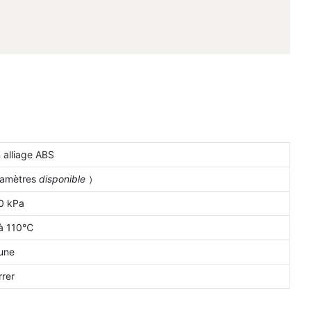
 alliage ABS
iamètres
disponible
）
0 kPa
à 110℃
une
rrer