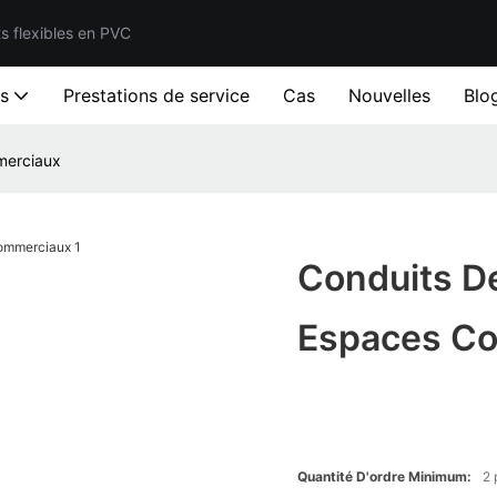
ts flexibles en PVC
ts
Prestations de service
Cas
Nouvelles
Blo
merciaux
Conduits De
Espaces C
Quantité D'ordre Minimum:
2 