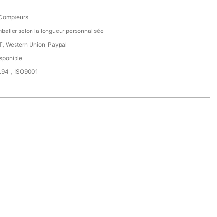
 Compteurs
baller selon la longueur personnalisée
T, Western Union, Paypal
sponible
L94，ISO9001