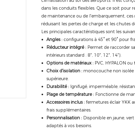
climatisation au sol des aéroports. Il est con
dans les conduits flexibles. Que ce soit pour r
de maintenance ou de l'embarquement, ces ré
réduisant les pertes de charge et les chutes 
Les principales caractéristiques sont les suivan
Angles :
configurations à 45° et 90° pour fra
Réducteur intégré :
Permet de raccorder sa
intérieurs standard : 8", 10", 12", 14").
Options de matériaux :
PVC, HYPALON ou ti
Choix d'isolation :
monocouche non isolée o
supérieure.
Durabilité :
Ignifugé, imperméable, résistant 
Plage de température :
Fonctionne de maniè
Accessoires inclus :
fermetures éclair YKK au
frais supplémentaires.
Personnalisation :
Disponible en jaune, vert 
adaptés à vos besoins.