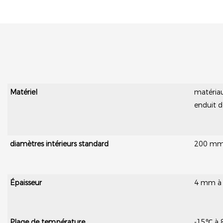
Matériel
matériau
enduit 
diamètres intérieurs standard
200 m
Épaisseur
4 mm à 6
Plage de température
-15℃ à