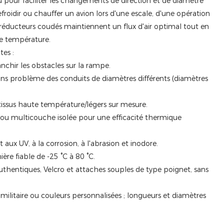
çu pour faciliter les changements de direction et de diamètre
efroidir ou chauffer un avion lors d'une escale, d'une opération
ducteurs coudés maintiennent un flux d'air optimal tout en
de température.
tes :
nchir les obstacles sur la rampe.
ns problème des conduits de diamètres différents (diamètres
ssus haute température/légers sur mesure.
u multicouche isolée pour une efficacité thermique
aux UV, à la corrosion, à l'abrasion et inodore.
re fiable de -25 °C à 80 °C.
thentiques, Velcro et attaches souples de type poignet, sans
militaire ou couleurs personnalisées ; longueurs et diamètres