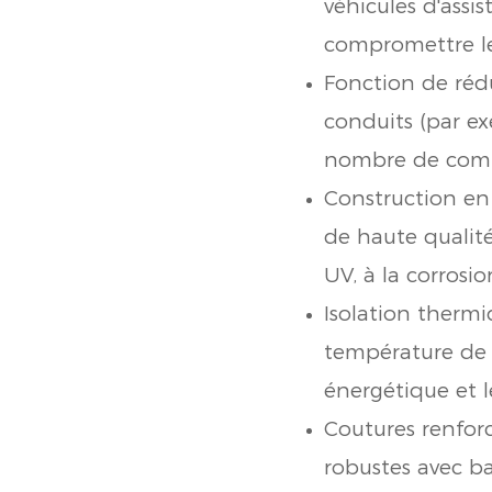
véhicules d'assi
compromettre le 
Fonction de rédu
conduits (par exe
nombre de compo
Construction en
de haute qualité
UV, à la corrosio
Isolation thermi
température de l'
énergétique et l
Coutures renforc
robustes avec b