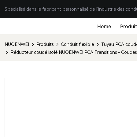
Spécialisé dans le fabricant personnalisé de l'industrie des cond
Home
Produi
NUOENWEI
Produits
Conduit flexible
Tuyau PCA coudé 
Réducteur coudé isolé NUOENWEI PCA Transitions – Coudes à 