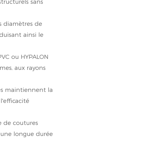
tructurels sans
s diamètres de
duisant ainsi le
n PVC ou HYPALON
mmes, aux rayons
es maintiennent la
'efficacité
re de coutures
 une longue durée