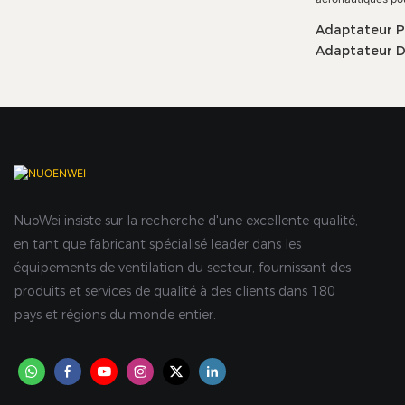
Adaptateur 
Adaptateur D
Préconditionn
Au Sol Des Aé
Aéronautique
Soutien Au So
NuoWei insiste sur la recherche d'une excellente qualité,
en tant que fabricant spécialisé leader dans les
équipements de ventilation du secteur, fournissant des
produits et services de qualité à des clients dans 180
pays et régions du monde entier.