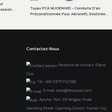
ur
Tuyau PCA NUOENWEI – Conduite D'air
ession
Préconditionnée Pour Aéronefs, Destinée
tance Avec
À L'assistance Au Sol Aéroportuaire |
500 Mm)
Certifié ISO Et UL94
Contactez-Nous
Personne de contact: Elaine
Guo
Tél.:
+8615875732388
E-mail:
sales@fsnuowei.com
Ajouter:
Non. 39 Xingjiao Road,
Hecheng Street, Gaoming District, Foshan City,