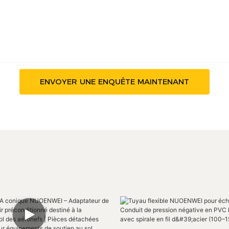
ENVOYER UNE ENQUÊTE MAINTENANT