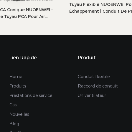
Tuyau Flexible NUOENWEI Po
PCA Conique NUOENWEI –
Échappement | Conduit De Pr
e Tuyau PCA Pour Air
Négative En PVC Haute Résis
é Destiné À La Climatisation
Spirale En Fil D'acier (100–1
ronefs | Pièces Détachées
s Pour Équipements De
l
Lien Rapide
Produit
Home
Conduit flexible
Produits
Raccord de conduit
Prestations de service
Un ventilateur
Cas
Nouvelles
Blog