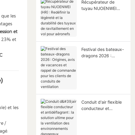
Récupérateur de
tuyau NUOENWEI
(HR) : Redéfinir la
 que les
légèreté et la
antages
durabilité des tuyaux
ession et
de ravitaillement en
e 23% et
vol pour aéronefs
Festival des bateaux-
VC
dragons 2026 :
Origines, avis de
vacances et rappel de
commande pour les
)
clients de conduits de
ventilation
Conduit d'air flexible
le) et les
conducteur et
antidéflagrant : la
solution ultime pour la
e /
ventilation des
agé.
environnements