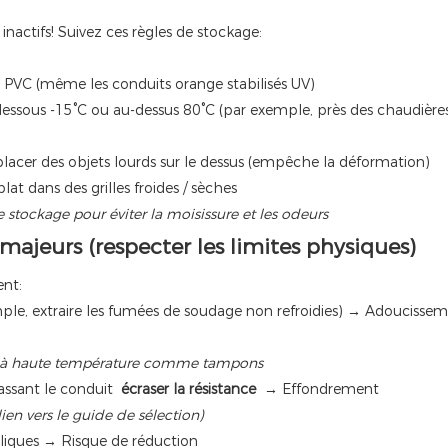
inactifs! Suivez ces règles de stockage:
du PVC (même les conduits orange stabilisés UV)
essous -15°C ou au-dessus 80°C (par exemple, près des chaudières
lacer des objets lourds sur le dessus (empêche la déformation)
at dans des grilles froides / sèches
 stockage pour éviter la moisissure et les odeurs
ajeurs (respecter les limites physiques)
ent:
ple, extraire les fumées de soudage non refroidies) → Adoucissem
ues à haute température comme tampons
assant le conduit
écraser la résistance
→ Effondrement
ien vers le guide de sélection)
lliques → Risque de réduction