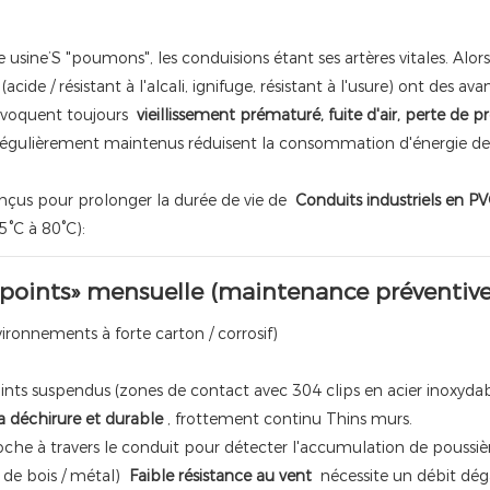
usine’S "poumons", les conduisions étant ses artères vitales. Alors
cide / résistant à l'alcali, ignifuge, résistant à l'usure) ont des av
ovoquent toujours
vieillissement prématuré, fuite d'air, perte de pr
 régulièrement maintenus réduisent la consommation d'énergie d
onçus pour prolonger la durée de vie de
Conduits industriels en P
5°C à 80°C):
3 points» mensuelle (maintenance préventive
onnements à forte carton / corrosif)
oints suspendus (zones de contact avec 304 clips en acier inoxydab
la déchirure et durable
, frottement continu Thins murs.
oche à travers le conduit pour détecter l'accumulation de poussièr
s de bois / métal)
Faible résistance au vent
nécessite un débit dég