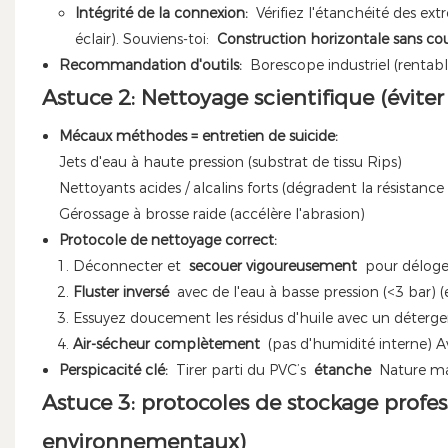
Intégrité de la connexion:
Vérifiez l'étanchéité des ex
éclair). Souviens-toi:
Construction horizontale sans co
Recommandation d'outils:
Borescope industriel (rentabl
Astuce 2: Nettoyage scientifique (évit
Mécaux méthodes = entretien de suicide:
Jets d'eau à haute pression (substrat de tissu Rips)
Nettoyants acides / alcalins forts (dégradent la résistance 
Gérossage à brosse raide (accélère l'abrasion)
Protocole de nettoyage correct:
Déconnecter et
secouer vigoureusement
pour déloger
Fluster inversé
avec de l'eau à basse pression (<3 bar) (e
Essuyez doucement les résidus d'huile avec un détergen
Air-sécheur complètement
(pas d'humidité interne) Av
Perspicacité clé:
Tirer parti du PVC’s
étanche
Nature mai
Astuce 3: protocoles de stockage profe
environnementaux)