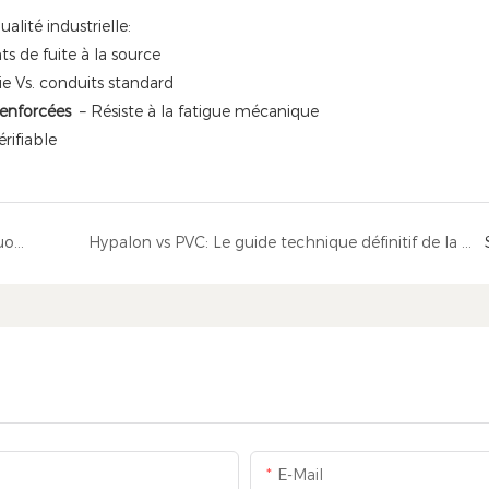
alité industrielle:
ts de fuite à la source
ie Vs. conduits standard
renforcées
– Résiste à la fatigue mécanique
érifiable
Garder les magasins de peinture en sécurité: pourquoi les souffleurs portables à l'épreuve des explosions sont un incontournable
Hypalon vs PVC: Le guide technique définitif de la sélection des matériaux du tuyau PCA des avions
E-Mail