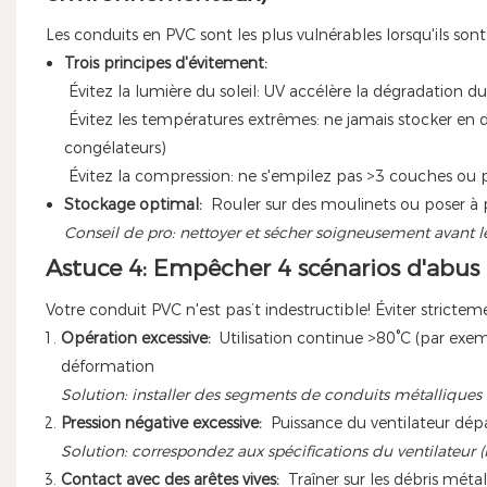
Les conduits en PVC sont les plus vulnérables lorsqu'ils sont 
Trois principes d'évitement:
Évitez la lumière du soleil: UV accélère la dégradation 
Évitez les températures extrêmes: ne jamais stocker en d
congélateurs)
Évitez la compression: ne s'empilez pas >3 couches ou p
Stockage optimal:
Rouler sur des moulinets ou poser à pl
Conseil de pro: nettoyer et sécher soigneusement avant le
Astuce 4: Empêcher 4 scénarios d'abus m
Votre conduit PVC n'est pas’t indestructible! Éviter strictem
Opération excessive:
Utilisation continue >80°C (par exem
déformation
Solution: installer des segments de conduits métalliq
Pression négative excessive:
Puissance du ventilateur dép
Solution: correspondez aux spécifications du ventilateur (l
Contact avec des arêtes vives:
Traîner sur les débris méta