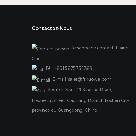
Contactez-Nous
Personne de contact: Elaine
Guo
Tél.:
+8615875732388
E-mail:
sales@fsnuowei.com
Ajouter:
Non. 39 Xingjiao Road,
Hecheng Street, Gaoming District, Foshan City,
province du Guangdong, Chine