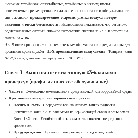
щелочная устойчивая, огнестойковые, устойчивые к износу) имеют
неотъемлемые преимущества, ненадлежащее использование и обслуживание все
еще вызывают
преждевременное старение, утечка воздуха, потерю
давления и риски безопасности
. Исследования показывают, что регулярно
поддерживаемые системы снижают потребление энергии на 23% и затраты на
замену на 40%!
Эти 5 инженерных советов по техническому обслуживанию предназначены для
продления срока службы
ПВХ промышленные воздуховоды
(Толщина ткани:
0,4-0,65 мм, диапазон температуры: -15°В 80°C):
Совет 1: Выполняйте ежемесячную «3-балльную
проверку» (профилактическое обслуживание)
Частота:
Ежемесячно (еженедельно в среде высокой или коррозийной среды)
Критические контрольно -пропускные пункты:
Носить & Рвать:
Сосредоточьтесь на изгибах, точках подвески
(контактные зоны с 304 зажимами из нержавеющей стали) и зоны земли.
Хотя ПВХ есть
Устойчивый к слезам и долговечен
, непрерывное
трение стен.
Предупреждение:
Прояжите фонарик через воздуховод, чтобы