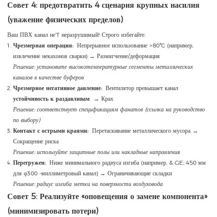
Совет 4: предотвратить 4 сценария крупных насилия
(уважение физических пределов)
Ваш ПВХ канал не’T неразрушимый! Строго избегайте:
Чрезмерная операция:
Непрерывное использование >80°C (например,
извлечение некахонов сварки) → Размягчение/деформация
Решение: установите высокотемпературные сегменты металлических
каналов в качестве буферов
Чрезмерное негативное давление:
Вентилятор превышает канал
устойчивость к раздавливам
→ Крах
Решение: соответствует спецификациям фанатов (ссылка на руководство
по выбору)
Контакт с острыми краями:
Перетаскивание металлического мусора →
Сокращение риска
Решение: используйте защитные полы или накладные направления
Перегружен:
Ниже минимального радиуса изгиба (например, & GE; 450 мм
для φ300 -миллиметровый канал) → Ограничивающие складки
Решение: радиус изгиба метки на поверхности воздуховода
Совет 5: Реализуйте «оповещения о замене компонента»
(минимизировать потери)