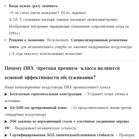
Когда нужно сразу заменить:
>5 см слезы (патчи выиграны’T SEAL надежно)
& GE; 3 сломанные висящие зажимы (вызывает провисание/трение)
Необратимое внутреннее наращивание (повышение сопротивления ветра на
50%+)
Решение о экономии:
Использовать
Специализированная ремонтная
лента
для незначительного ущерба, но замените выдержанные воздуховоды
(>3 года тяжелого использования) полностью!
Почему ПВХ -протоки премиум -класса являются
основой эффективности обслуживания?
Наши вентиляционные воздуховоды ПВХ промышленного класса:
▶
Бесплатная горизонтальная конструкция
– Устраняет точки утечки в
источнике
▶
0,4-0,65 мм армированный износ.
– 2x продолжительность жизни против
стандартные воздуховоды
▶
304 зажимы из нержавеющей стали + усиленные соединения веревке
PP
– Выдерживает механическую усталость
▶
Сертифицированная SGS химическая/пламенная стойкость
– Проверка