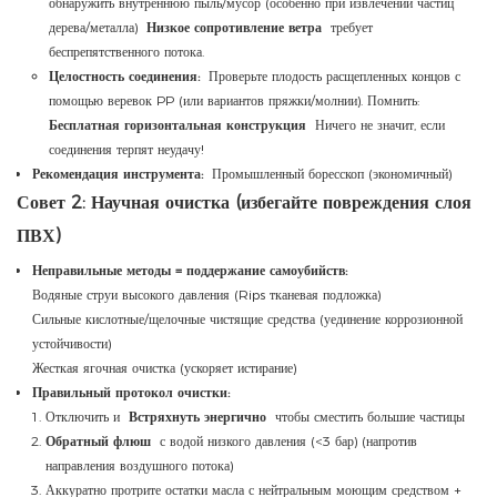
обнаружить внутреннюю пыль/мусор (особенно при извлечении частиц
дерева/металла)
Низкое сопротивление ветра
требует
беспрепятственного потока.
Целостность соединения:
Проверьте плодость расщепленных концов с
помощью веревок PP (или вариантов пряжки/молнии). Помнить:
Бесплатная горизонтальная конструкция
Ничего не значит, если
соединения терпят неудачу!
Рекомендация инструмента:
Промышленный боресскоп (экономичный)
Совет 2: Научная очистка (избегайте повреждения слоя
ПВХ)
Неправильные методы = поддержание самоубийств:
Водяные струи высокого давления (Rips тканевая подложка)
Сильные кислотные/щелочные чистящие средства (уединение коррозионной
устойчивости)
Жесткая ягочная очистка (ускоряет истирание)
Правильный протокол очистки:
Отключить и
Встряхнуть энергично
чтобы сместить большие частицы
Обратный флюш
с водой низкого давления (<3 бар) (напротив
направления воздушного потока)
Аккуратно протрите остатки масла с нейтральным моющим средством +