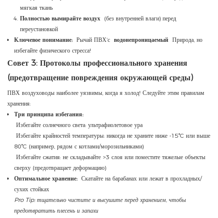
мягкая ткань
Полностью вымирайте воздух
(без внутренней влаги) перед
переустановкой
Ключевое понимание:
Рычай ПВХ’с
водонепроницаемый
Природа, но
избегайте физического стресса!
Совет 3: Протоколы профессионального хранения
(предотвращение повреждения окружающей среды)
ПВХ воздуховоды наиболее уязвимы, когда я холод! Следуйте этим правилам
хранения:
Три принципа избегания:
Избегайте солнечного света: ультрафиолетовое ура
Избегайте крайностей температуры: никогда не храните ниже -15°C или выше
80°C (например, рядом с котлами/морозильниками)
Избегайте сжатия: не складывайте >3 слоя или поместите тяжелые объекты
сверху (предотвращает деформацию)
Оптимальное хранение:
Скатайте на барабанах или лежат в прохладных/
сухих стойках
Pro Tip: тщательно чистите и высушите перед хранением, чтобы
предотвратить плесень и запахи