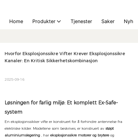
Home
Produkter
Tjenester
Saker
Nyhet
Hvorfor Eksplosjonssikre Vifter Krever Eksplosjonssikre 
Kanaler: En Kritisk Sikkerhetskombinasjon
2025-09-16
Løsningen for farlig miljø: Et komplett Ex-Safe-
system
En eksplosjonssikker vifte er konstruert for å forhindre antennelse fra
elektriske kilder. Modellene som beskrives, er konstruert av
støpt
aluminiumslegering
, har
eksplosjonssikre motorer og brytere
og