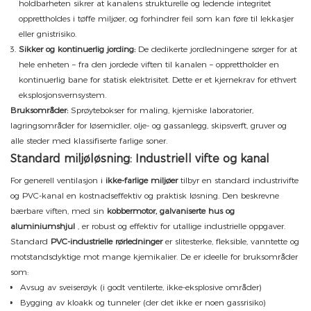
holdbarheten sikrer at kanalens strukturelle og ledende integritet
opprettholdes i tøffe miljøer, og forhindrer feil som kan føre til lekkasjer
eller gnistrisiko.
Sikker og kontinuerlig jording:
De dedikerte jordledningene sørger for at
hele enheten – fra den jordede viften til kanalen – opprettholder en
kontinuerlig bane for statisk elektrisitet. Dette er et kjernekrav for ethvert
eksplosjonsvernsystem.
Bruksområder:
Sprøytebokser for maling, kjemiske laboratorier,
lagringsområder for løsemidler, olje- og gassanlegg, skipsverft, gruver og
alle steder med klassifiserte farlige soner.
Standard miljøløsning: Industriell vifte og kanal
For generell ventilasjon i
ikke-farlige miljøer
tilbyr en standard industrivifte
og PVC-kanal en kostnadseffektiv og praktisk løsning. Den beskrevne
bærbare viften, med sin
kobbermotor, galvaniserte hus og
aluminiumshjul
, er robust og effektiv for utallige industrielle oppgaver.
Standard
PVC-industrielle rørledninger
er slitesterke, fleksible, vanntette og
motstandsdyktige mot mange kjemikalier. De er ideelle for bruksområder
som:
Avsug av sveiserøyk (i godt ventilerte, ikke-eksplosive områder)
Bygging av kloakk og tunneler (der det ikke er noen gassrisiko)