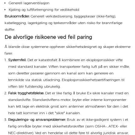
Generell lagerventilasjon
Kjøling og luftfortrengning for vedlikehold
Bruksområder:
Generell verkstedsveising, byggeplasser (ikke-farlig),
kabellegging, lagerkjøling og tørkeområder uten risiko for brannfarlige
stoffer.
De alvorlige risikoene ved feil paring
Å blande disse systemene opphever sikkerhetsdesignet og skaper ekstreme
farer:
Systemfeil:
Det er katastrofalt å kombinere en eksplosjonssikker vifte
med standard kanaler. Viften transporterer farlig luft på en sikker måte,
som deretter passerer gjennom en kanal som kan generere en
tennkilde via statisk utladning. Eksplosjonssikkerhetssertifiseringen til
viften blir fullstendig ubrukelig.
Falsk trygghetsfølelse:
Det er like farlig å bruke Ex-sikre kanaler med en
standardvifte. Standardviftens motor, bryter eller interne komponenter
kan lett lage en elektrisk gnist som antenner atmosfæren før den i det
hele tatt kommer inn i det "sikre" kanalen.
Regulerings- og ansvarsproblemer:
Bruk av et ikke-godkjent system i et
farlig område bryter med sikkerhetsforskrifter (som OSHA-, ATEX- eller
NEC-direktiver). Ved en hendelse vil dette føre til alvorlig juridisk ansvar,