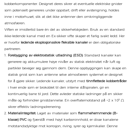
kobberkomponenter. Designet deres sikrer at eventuelle elektriske gnister
som potensielt genereres under oppstart, drift eller avstengning, holdes
inne i motorhuset, slik at det ikke antenner den omkringliggende
atmosfæren.
Viften er imidlertid bare én del av sikkerhetskjeden. Bruk av en standard
ikke-ledende kanal med en Ex-sikker vifte skaper et farlig svakt ledd. Her
er hvorfor
ledende eksplosjonssikre fleksible kanaler
er den obligatoriske
partneren:
Forebygging av elektrostatisk utladning (ESD):
Standard kanaler kan
generere og akkumulere høye nivåer av statisk elektrisitet når luft og
partikler beveger seg gjennom dem. Denne oppbyggingen kan skape en
statisk gnist som kan antenne selve atmosfæren systemet er designet
for å gjøre sikker. Ledende kanaler, utstyrt med
tinnflettede kobbertråder
i hver ende som er brokoblet til den interne stålspiralen, gir en
kontinuerlig bane til jord. Dette avleder statiske ladninger på en sikker
måte og forhindrer gnistdannelse. En overflatemotstand på ~2 x 10³ Ω
sikrer effektiv ladningsdrenering.
Materialintegritet:
Laget av materialer som
flammehemmende (B-
klasse) PVC
og fjærstål med høyt karboninnhold, er disse kanalene
motstandsdyktige mot korrosjon, riving, syrer og kjemikalier. Denne