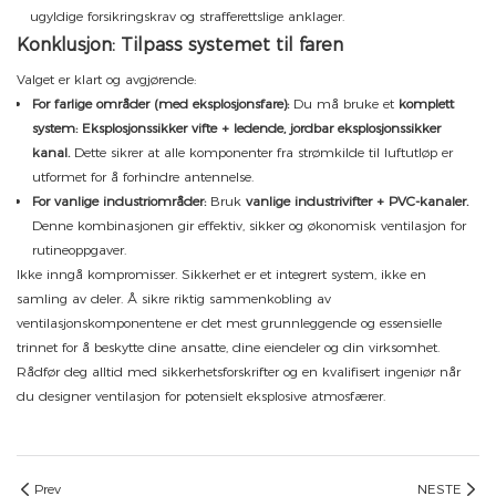
ugyldige forsikringskrav og strafferettslige anklager.
Konklusjon: Tilpass systemet til faren
Valget er klart og avgjørende:
For farlige områder (med eksplosjonsfare):
Du må bruke et
komplett
system: Eksplosjonssikker vifte + ledende, jordbar eksplosjonssikker
kanal.
Dette sikrer at alle komponenter fra strømkilde til luftutløp er
utformet for å forhindre antennelse.
For vanlige industriområder:
Bruk
vanlige industrivifter + PVC-kanaler.
Denne kombinasjonen gir effektiv, sikker og økonomisk ventilasjon for
rutineoppgaver.
Ikke inngå kompromisser. Sikkerhet er et integrert system, ikke en
samling av deler. Å sikre riktig sammenkobling av
ventilasjonskomponentene er det mest grunnleggende og essensielle
trinnet for å beskytte dine ansatte, dine eiendeler og din virksomhet.
Rådfør deg alltid med sikkerhetsforskrifter og en kvalifisert ingeniør når
du designer ventilasjon for potensielt eksplosive atmosfærer.
Prev
NESTE