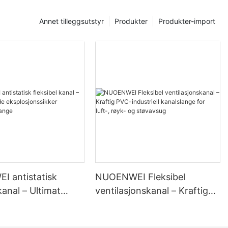
Annet tilleggsutstyr
Produkter
Produkter-import
trafikk står
ress og økende
 bestemte seg
ceutstyr,
t effektivt
tofforbruk og
en.
 antistatisk
NUOENWEI Fleksibel
kanal – Ultimat
ventilasjonskanal – Kraftig
ksplosjonssikker
PVC-industriell kanalslange
onsslange
for luft-, røyk- og støvavsug