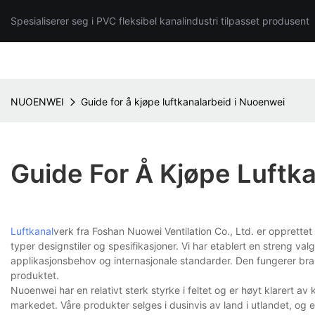
Spesialiserer seg i PVC fleksibel kanalindustri tilpasset produsent
NUOENWEI
Guide for å kjøpe luftkanalarbeid i Nuoenwei
Guide For Å Kjøpe Luftk
Luftkanal
verk fra Foshan Nuowei Ventilation Co., Ltd. er opprettet f
typer designstiler og spesifikasjoner. Vi har etablert en streng val
applikasjonsbehov og internasjonale standarder. Den fungerer bra
produktet.
Nuoenwei har en relativt sterk styrke i feltet og er høyt klarert 
markedet. Våre produkter selges i dusinvis av land i utlandet, og 