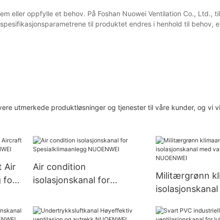
em eller oppfylle et behov. På Foshan Nuowei Ventilation Co., Ltd., til
spesifikasjonsparametrene til produktet endres i henhold til behov, 
evere utmerkede produktløsninger og tjenester til våre kunder, og vi v
 Air
Air condition
Militærgrønn k
 for
isolasjonskanal for
isolasjonskana
NWEI
Spesialklimaanlegg
varmesystem 
NUOENWEI