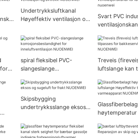
Undertrykksluftkanal
Svart PVC indust
onska
Høyeffektiv ventilasjon og
ventilasjonskan
sel og
avtrekk NUOENWEI
luftblåsere tilb
nuoenwei
d
spiral fleksibel PVC-
Treveis (firevei
 for
slangeslange
luftslange kan t
korrosjonsbestandighet
bakkeservice på
for inneluftventilasjon
NUOENWEI
NUOENWEI
Skipsbygging
Glassfiberbelag
undertrykksslange eksos
høytemperatur 
og sugeluft for frakt
Skap
Høyeffektiv tra
NUOENWEI
varmeapparat