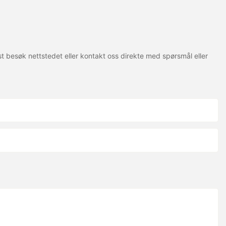
telse
pesifikke krav,
t besøk nettstedet eller kontakt oss direkte med spørsmål eller
nkt eller matt
og tung vekt,
l motstå
t tar hensyn til
deller, med god
ghet.
tvikling