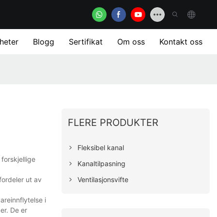
heter
Blogg
Sertifikat
Om oss
Kontakt oss
FLERE PRODUKTER
Fleksibel kanal
forskjellige
Kanaltilpasning
Ventilasjonsvifte
ordeler ut av
reinnflytelse i
er. De er