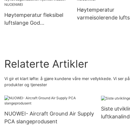
Høytemperatur
Høytemperatur fleksibel
varmeisolerende luft
luftslange God
Korrosjons- og slites
alkalimetallsyrebestandigh
NUOENWEI
et for
røykavsugsindustrien
Kjemisk industri
Relaterte Artikler
NUOENWEI
Vi gir et klart løfte: å gjøre kundene våre mer vellykkede. Vi s
produkter og tjenester
Siste utvikl
NUOWEI- Aircraft Ground Air Supply
luftkanalind
PCA slangeprodusent