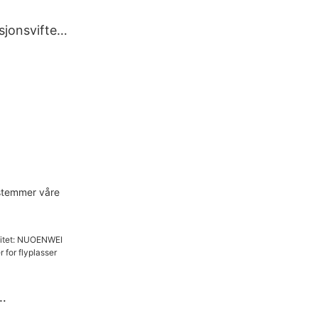
sjonsvifte
av skip og
EI
estemmer våre
egne PCA-