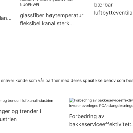
bærbar
luftbytteventila
glassfiber høytemperatur
slange
for Reparasjon 
fleksibel kanal sterk
tyrke
verft NUOENW
seighet for bærbar
gassolje indirekte
forbrenningsluftvarmer
NUOENWEI
er på enhver kunde som vår partner med deres spesifikke behov som b
inger og trender i
Forbedring av
ustrien
bakkeserviceeffektivitet:
NUOENWEI leverer overl