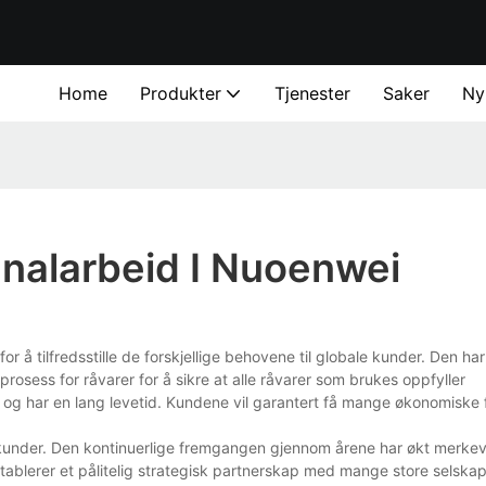
Home
Produkter
Tjenester
Saker
Ny
analarbeid I Nuoenwei
or å tilfredsstille de forskjellige behovene til globale kunder. Den har 
gprosess for råvarer for å sikre at alle råvarer som brukes oppfyller
 og har en lang levetid. Kundene vil garantert få mange økonomiske f
av kunder. Den kontinuerlige fremgangen gjennom årene har økt merkeva
etablerer et pålitelig strategisk partnerskap med mange store selskap