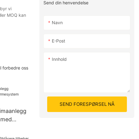
Send din henvendelse
byr vi
eller MOQ kan
Navn
E-Post
Innhold
il forbedre oss
SEND FORESPØRSEL NÅ
limaanlegg
l med
NUOENWEI