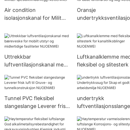
Air condition
Oransje
isolasjonskanal for Militær
undertrykksventilasj
spesialklimaanlegg
nal for både lufttilfør
NUOENWEI
sug NUOENWEI
Uttrekkbar
Luftkanalklemme me
luftventilasjonskanal med
fleksibel og slitesterk
bæreveske for mobilt
kanaltilkoblinger
utstyr og midlertidige
NUOENWEI
fasiliteter NUOENWEI
Tunnel PVC fleksibel
undertrykk
slangeslange Leverer frisk
luftventilasjonsslange
luft til Gruve- og
Undertrykkssug for 
tunnelkonstruksjon
et godt arbeidsmiljø
NUOENWEI
NUOENWEI