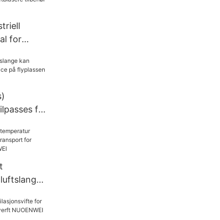
riell
al for
ehør
s)
ilpasses for
 flyplassen
t
luftslange
nsport for
 NUOENWEI