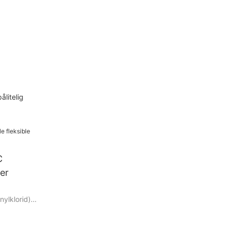
ålitelig
C
ler
nylklorid)
 overlegne
ibelt,