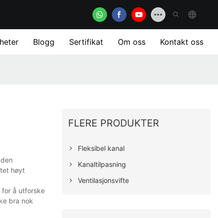
heter
Blogg
Sertifikat
Om oss
Kontakt oss
FLERE PRODUKTER
Fleksibel kanal
a den
Kanaltilpasning
ktet høyt
Ventilasjonsvifte
 for å utforske
kke bra nok