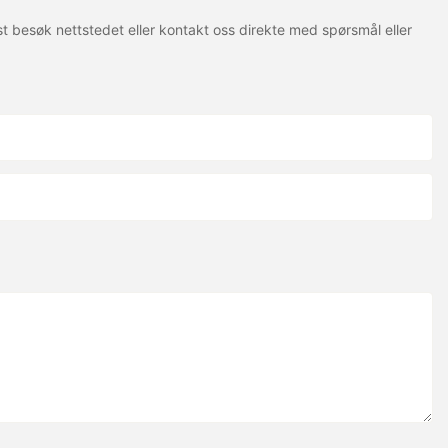
t besøk nettstedet eller kontakt oss direkte med spørsmål eller
 transport av
sosgasser.
: for
 sikkerheten til
g
 og andre
nal