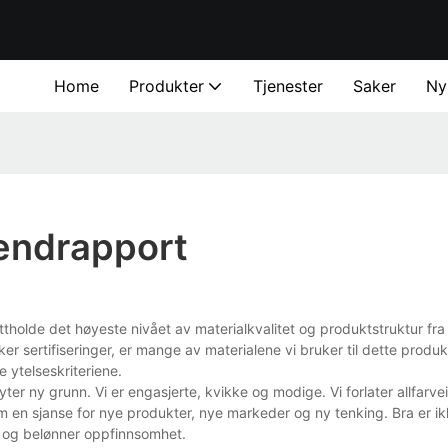
Home
Produkter
Tjenester
Saker
Ny
rendrapport
ettholde det høyeste nivået av materialkvalitet og produktstruktur fr
ker sertifiseringer, er mange av materialene vi bruker til dette produ
e ytelseskriteriene.
 ny grunn. Vi er engasjerte, kvikke og modige. Vi forlater allfarvei
om en sjanse for nye produkter, nye markeder og ny tenking. Bra er i
n og belønner oppfinnsomhet.