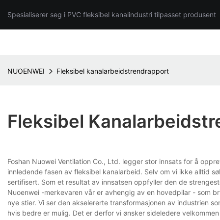
Spesialiserer seg i PVC fleksibel kanalindustri tilpasset produsent
NUOENWEI
Fleksibel kanalarbeidstrendrapport
Fleksibel Kanalarbeidst
Foshan Nuowei Ventilation Co., Ltd. legger stor innsats for å oppr
innledende fasen av fleksibel kanalarbeid. Selv om vi ikke alltid sø
sertifisert. Som et resultat av innsatsen oppfyller den de strengest
Nuoenwei -merkevaren vår er avhengig av en hovedpilar - som bryter
nye stier. Vi ser den akselererte transformasjonen av industrien s
hvis bedre er mulig. Det er derfor vi ønsker sideledere velkomme