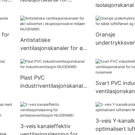
isolasjonskana
NWEI
Spesialklimaanlegg
varmesystem 
NUOENWEI
 for
Oransje
Antistatiske
undertrykksven
ventilasjonskanaler for økt
I
nal for både luf
sikkerhet i
sug NUOENWE
eksplosjonssikre miljøer
NUOENWEI
Plast PVC
Svart PVC indust
industriventilasjonskanal
ventilasjonskan
for industriventilasjon
g
luftblåsere tilb
NUOENWEI
nuoenwei
3-veis Y-kanalk
3-veis kanaleffektiv
optimalisert lu
 med
ventilasjonsløsning for