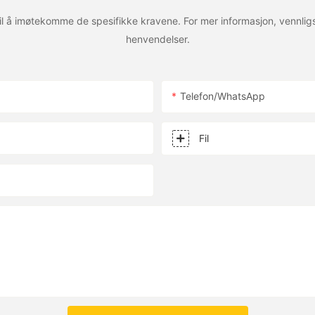
il å imøtekomme de spesifikke kravene. For mer informasjon, vennligs
g
PH1x00aUa{padding-
steder og fabrikker for effektiv
- Kjemisk industri: Mye brukt for
henvendelser.
ing-left:15px;}
støv og rusk, og forbedrer
kjemikalier og behandling av ek
nse System Breakdown:
solute Safety
Telefon/whatsApp
k
- Produksjon av elektronisk utstyr
tivt skadelig røyk og damper fra
antistatisk beskyttelse for å sikre
ass B Fire Armor
sesser for å sikre et trygt
produksjonsmiljøet.
Fil
22 Certification Highlights
ing og kjøling
- Bilproduksjon: for ventilasjon o
med bærbare klimaanlegg og
avgassutslipp i sprøyteverksted
å styre luftstrømmen i
områder.
st: Self-extinguishing within 3s
psett.
PVC)
 bruke fleksible PVC-kanaler
f cotton pad by molten drops
iv
3. Fordeler med fleksibel PVC-ka
igere enn stive kanalalternativer,
kostnader og installasjon.
ance from -30°C to +120°C