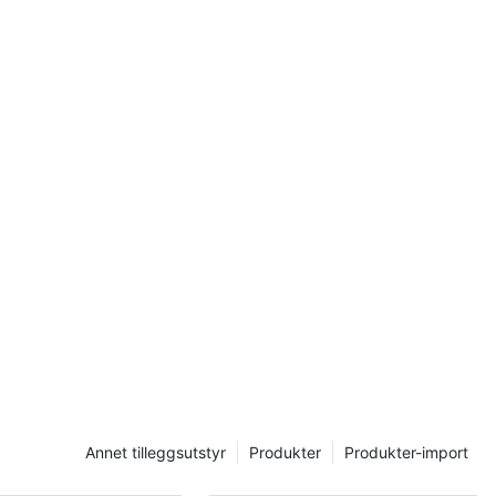
 kanalsystem
edt spekter av
tilasjon,
denne
ensetningen,
dfordelene
al.
el kanal
s produsert av
riale med en
g designet med
re
 er innebygd
for å øke
Annet tilleggsutstyr
Produkter
Produkter-import
 Et bredt
rskjellige