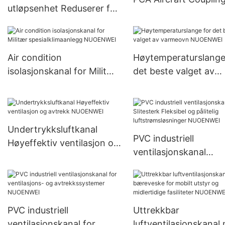
utløpsenhet Reduserer for
lufttransport NUOE
fly bakkeservice
NUOENWEI
Air condition
Høytemperaturslange
isolasjonskanal for Militær
det beste valget av
spesialklimaanlegg
varmeovn NUOENWE
NUOENWEI
Undertrykksluftkanal
PVC industriell
Høyeffektiv ventilasjon og
ventilasjonskanal
avtrekk NUOENWEI
Slitesterk Fleksibel o
pålitelig
luftstrømsløsninger
NUOENWEI
PVC industriell
Uttrekkbar
ventilasjonskanal for
luftventilasjonskanal