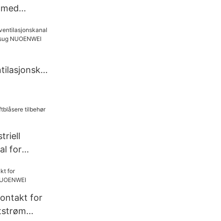
l med
NUOENWEI
tilasjonska
ttilførsel og
I
riell
al for
ehør
ontakt for
ftstrøm