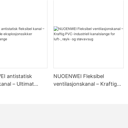
er tilgjengelig
et for mange
nset til:
 antistatisk
NUOENWEI Fleksibel
kanal – Ultimat
ventilasjonskanal – Kraftig
asjonssystemet
s
ksplosjonssikker
PVC-industriell kanalslange
onsslange
for luft-, røyk- og støvavsug
ndustrien kan
ere og slippe ut
 kvalitet.