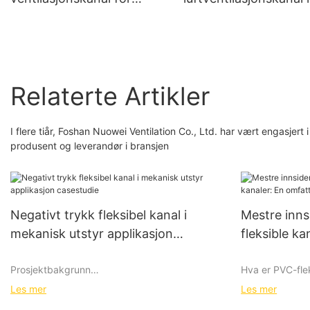
ventilasjons- og
bæreveske for mobilt
avtrekkssystemer
utstyr og midlertidige
NUOENWEI
fasiliteter NUOENWEI
Relaterte Artikler
I flere tiår, Foshan Nuowei Ventilation Co., Ltd. har vært engasjert
produsent og leverandør i bransjen
Negativt trykk fleksibel kanal i
Mestre inns
mekanisk utstyr applikasjon
fleksible k
casestudie
guide til p
Prosjektbakgrunn
Hva er PVC-fle
Les mer
Les mer
PVC fleksible k