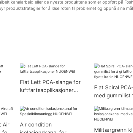
sibelt kanalarbeid eller de nyeste produktene som er oppført på Fo
ilbyr produktstrategier for å løse roten til problemet og oppnå sine mål
Flat Lett PCA-slange for
Flat Spiral PCA
luftfartsapplikasjoner
med gummilist f
NUOENWEI
aftig
luftforbehandlin
flyets kabin 
 Air
Air condition
Militærgrønn k
 for
isolasjonskanal for