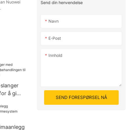
shan Nuowei
Send din henvendelse
.
Navn
E-Post
Innhold
-slanger
or å gi
SEND FORESPØRSEL NÅ
gen til
NUOENWEI
limaanlegg