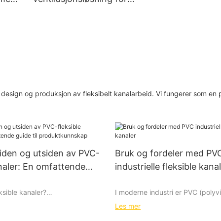
NUOENWEI
jernbaneventilasjon
NUOENWEI
 i design og produksjon av fleksibelt kanalarbeid. Vi fungerer som en p
iden og utsiden av PVC-
Bruk og fordeler med PV
analer: En omfattende
industrielle fleksible kana
roduktkunnskap
ksible kanaler?
I moderne industri er PVC (polyvi
fleksibel kanal mye brukt for sin
Les mer
analer er laget av polyvinylklorid
ytelse og økonomi. Det er et fleks