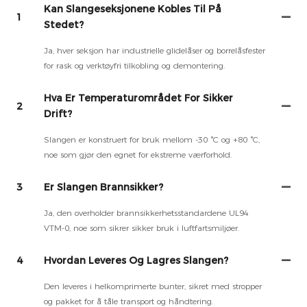
Kan Slangeseksjonene Kobles Til På
1
Stedet?
Ja, hver seksjon har industrielle glidelåser og borrelåsfester
for rask og verktøyfri tilkobling og demontering.
Hva Er Temperaturområdet For Sikker
2
Drift?
Slangen er konstruert for bruk mellom -30 °C og +80 °C,
noe som gjør den egnet for ekstreme værforhold.
3
Er Slangen Brannsikker?
Ja, den overholder brannsikkerhetsstandardene UL94
VTM-0, noe som sikrer sikker bruk i luftfartsmiljøer.
4
Hvordan Leveres Og Lagres Slangen?
Den leveres i helkomprimerte bunter, sikret med stropper
og pakket for å tåle transport og håndtering.