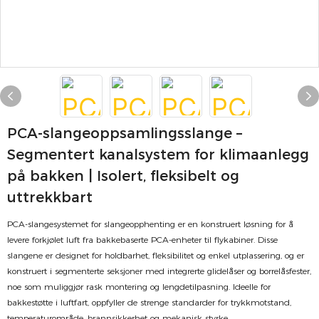
PCA-slangeoppsamlingsslange –
Segmentert kanalsystem for klimaanlegg
på bakken | Isolert, fleksibelt og
uttrekkbart
PCA-slangesystemet for slangeopphenting er en konstruert løsning for å
levere forkjølet luft fra bakkebaserte PCA-enheter til flykabiner. Disse
slangene er designet for holdbarhet, fleksibilitet og enkel utplassering, og er
konstruert i segmenterte seksjoner med integrerte glidelåser og borrelåsfester,
noe som muliggjør rask montering og lengdetilpasning. Ideelle for
bakkestøtte i luftfart, oppfyller de strenge standarder for trykkmotstand,
temperaturområde, brannsikkerhet og mekanisk styrke.