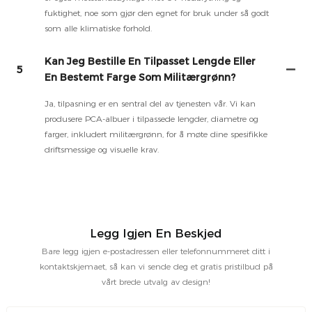
fuktighet, noe som gjør den egnet for bruk under så godt
som alle klimatiske forhold.
Kan Jeg Bestille En Tilpasset Lengde Eller
5
En Bestemt Farge Som Militærgrønn?
Ja, tilpasning er en sentral del av tjenesten vår. Vi kan
produsere PCA-albuer i tilpassede lengder, diametre og
farger, inkludert militærgrønn, for å møte dine spesifikke
driftsmessige og visuelle krav.
Legg Igjen En Beskjed
Bare legg igjen e-postadressen eller telefonnummeret ditt i
kontaktskjemaet, så kan vi sende deg et gratis pristilbud på
vårt brede utvalg av design!