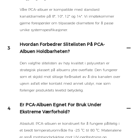
Våre PCA-albuer er kompatible med standard
kanaldiametre på 8", 10", 12" og 14". Vi imøtekommer
gjerne forespørsler om tilpassede diametere for å passe
unike systemspesifikasjoner.
Hvordan Forbedrer Slitelisten På PCA-
3
Albuen Holdbarheten?
Den valgfrie slitelisten av høy kvalitet i polyuretan er
strategisk plassert på albuens ytre overflate. Den fungerer
som et skjold mot slitasje forårsaket av å dra kanalen over
ujevn asfalt eller kontakt med annet utstyr, noe som
forlenger produktets levetid betydelig.
Er PCA-Albuen Egnet For Bruk Under
4
Ekstreme Værforhold?
Absolutt. PCA-albuen er konstruert for å fungere pålitelig i
et bredt temperaturområde fra -25 °C til 80 °C. Materialene
er også motstandsdyktige mot UV-nedbrytning og