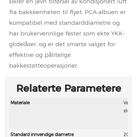
sikrer en jevn tilførsel av kondisjonert luft
fra bakkeenheten til flyet. PCA-albuen er
kompatibel med standarddiametre og
har brukervennlige fester som ekte YKK-
glidelåser, og er det smarte valget for
effektive og pålitelige
bakkestøtteoperasjoner.
Relaterte Parametere
Materiale
Varmei
stoff
Standard innvendige diametre
200 