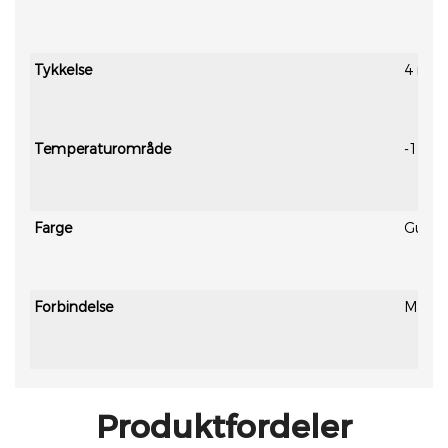
Tykkelse
4 mm–6
Temperaturområde
-15℃ 
Farge
Gul, (T
Forbindelse
Magisk
Produktfordeler