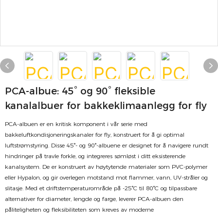
PCA-albue: 45° og 90° fleksible
kanalalbuer for bakkeklimaanlegg for fly
PCA-albuen er en kritisk komponent i vår serie med
bakkeluftkondisjoneringskanaler for fly, konstruert for å gi optimal
luftstrømstyring. Disse 45°- og 90°-albuene er designet for å navigere rundt
hindringer på travle forkle, og integreres sømløst i ditt eksisterende
kanalsystem. De er konstruert av høytytende materialer som PVC-polymer
eller Hypalon, og gir overlegen motstand mot flammer, vann, UV-stråler og
slitasje. Med et driftstemperaturområde på -25°C til 80°C og tilpassbare
alternativer for diameter, lengde og farge, leverer PCA-albuen den
påliteligheten og fleksibiliteten som kreves av moderne