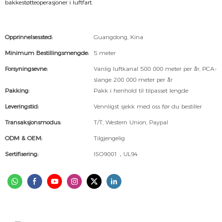
bakkestøtteoperasjoner i luftfart.
Opprinnelsessted:
Guangdong, Kina
Minimum Bestillingsmengde:
5 meter
Forsyningsevne:
Vanlig luftkanal 500 000 meter per år, PCA-
slange 200 000 meter per år
Pakking:
Pakk i henhold til tilpasset lengde
Leveringstid:
Vennligst sjekk med oss ​​før du bestiller
Transaksjonsmodus:
T/T, Western Union, Paypal
ODM & OEM:
Tilgjengelig
Sertifisering:
ISO9001，UL94