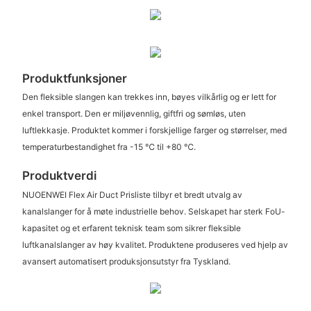
Produktfunksjoner
Den fleksible slangen kan trekkes inn, bøyes vilkårlig og er lett for
enkel transport. Den er miljøvennlig, giftfri og sømløs, uten
luftlekkasje. Produktet kommer i forskjellige farger og størrelser, med
temperaturbestandighet fra -15 ℃ til +80 ℃.
Produktverdi
NUOENWEI Flex Air Duct Prisliste tilbyr et bredt utvalg av
kanalslanger for å møte industrielle behov. Selskapet har sterk FoU-
kapasitet og et erfarent teknisk team som sikrer fleksible
luftkanalslanger av høy kvalitet. Produktene produseres ved hjelp av
avansert automatisert produksjonsutstyr fra Tyskland.