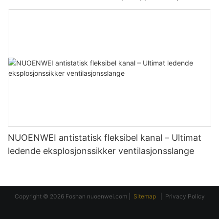
og UL94-sertifisert
NUOENWEI antistatisk fleksibel kanal – Ultimat
ledende eksplosjonssikker ventilasjonsslange
Copyright © 2026 Foshan
nuoenwei.com
|
Sitemap
|
Privacy Policy