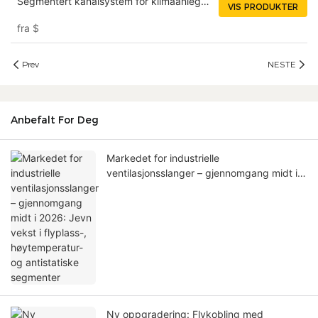
Segmentert kanalsystem for klimaanlegg
VIS PRODUKTER
på bakken | Isolert, fleksibelt og
fra
$
uttrekkbart
Prev
NESTE
Anbefalt For Deg
Markedet for industrielle
ventilasjonsslanger – gjennomgang midt i
2026: Jevn vekst i flyplass-,
høytemperatur- og antistatiske segmenter
Ny oppgradering: Flykobling med