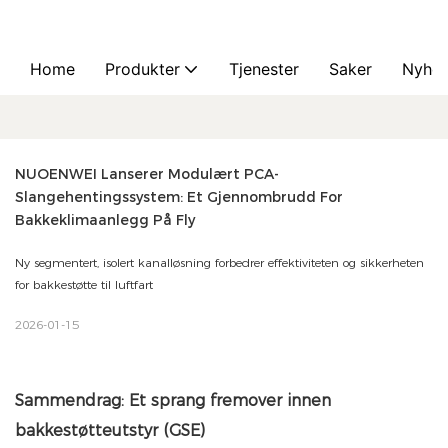
Home
Produkter
Tjenester
Saker
Nyhet
NUOENWEI Lanserer Modulært PCA-
Slangehentingssystem: Et Gjennombrudd For 
Bakkeklimaanlegg På Fly
Ny segmentert, isolert kanalløsning forbedrer effektiviteten og sikkerheten
for bakkestøtte til luftfart
2026-01-15
Sammendrag: Et sprang fremover innen
bakkestøtteutstyr (GSE)