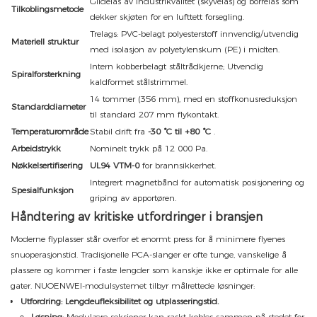
Glidelås av industrikvalitet (skyvelås) og borrelås som
Tilkoblingsmetode
dekker skjøten for en lufttett forsegling.
Trelags: PVC-belagt polyesterstoff innvendig/utvendig
Materiell struktur
med isolasjon av polyetylenskum (PE) i midten.
Intern kobberbelagt ståltrådkjerne; Utvendig
Spiralforsterkning
kaldformet stålstrimmel.
14 tommer (356 mm), med en stoffkonusreduksjon
Standarddiameter
til standard 207 mm flykontakt.
Temperaturområde
Stabil drift fra
-30 °C til +80 °C
.
Arbeidstrykk
Nominelt trykk på 12 000 Pa.
Nøkkelsertifisering
UL94 VTM-0
for brannsikkerhet.
Integrert magnetbånd for automatisk posisjonering og
Spesialfunksjon
griping av apportøren.
Håndtering av kritiske utfordringer i bransjen
Moderne flyplasser står overfor et enormt press for å minimere flyenes
snuoperasjonstid. Tradisjonelle PCA-slanger er ofte tunge, vanskelige å
plassere og kommer i faste lengder som kanskje ikke er optimale for alle
gater. NUOENWEI-modulsystemet tilbyr målrettede løsninger:
Utfordring: Lengdeufleksibilitet og utplasseringstid.
Løsning:
Modulære seksjoner kan raskt kobles sammen på stedet for