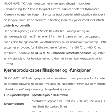
NUOENWEI PCA-slangesystemet er en spesialbygd, modulær
kanalløsning for å levere forkjølet luft fra bakkeenheter til flykabiner.
Kjerneinnovasjonen ligger i å erstatte tradisjonelle, uhåndterlige slanger i
én lengde med standardiserte, tilkoblingsbare seksjoner med industriell
glidelås og borrelås
.
Denne designen gir enestående fleksibilitet i konfigurering av
slangelengde (24 m, 31 m eller 37 m) for å passe ethvert portoppsett,
mens den trelags isolerte konstruksjonen sikrer minimalt varmetap. Dette
systemet er bygget for å tåle ekstreme forhold (fra -30 °C til +80 °C) og
sertifisert i henhold til
UL94 VTM-0 brannsikkerhetsstandarder
, og setter
en ny standard for holdbarhet og sikkerhet innen bakkestøtteutstyr for
luftfart.
Kjerneproduktspesifikasjoner og -funksjoner
NUOENWEI PCA-slangesystemet er konstruert med presisjon for å møte
de strenge kravene til daglig flyplassdrift. Nedenfor finner du de viktigste
tekniske spesifikasjonene og designfunksjonene:
Funksjonskategori
Spesifikasjon / Beskrivelse
Modulære segmenter: Start (5/12/18 m), Mellom (14
Systemdesign
m), Slutt (forsterket, 5 m).