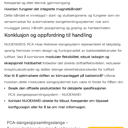
forespørsel og etter teknisk gjennomgang.
Hvordan fungerer det integrerte magnetbåndet?
Dette båndet er innebygd i start- og sluttseksjonene, og fungerer som en
sensormarkør for automatiserte slangehentingssystemer, noe som
muliggjør presis, håndfri posisjonering og griping av henteenheten.
Konklusjon og oppfordring til handling
NUOENWEIS PCA Hose Retriever-slangesystem representerer et betydelig
sprang fremover innen design og funksjonalitet av bakkestøttekanaler for
luftfart. Ved å kombinere
modulær fleksibilitet, robust isolasjon og
eksepsjonell holdbarhet
forbedrer det direkte driftseffektiviteten, reduserer
livssykluskostnader og støtter strenge sikkerhetsstandarder for luftfart.
Klar til å optimalisere driften av klimaanlegget på bakkenivå?
Utforsk
hvordan dette modulære slangesystemet kan være til fordel for flåten din.
Besøk den offisielle produktsiden for detaljerte spesifikasjoner:
PCA slangeoppsamlingssystem – NUOENWEI
Kontakt NUOENWEI direkte for tilbud, forespørsler om tilpasset
konfigurasjon eller for å be om mer informasjon.
PCA-slangeoppsamlingsslange –