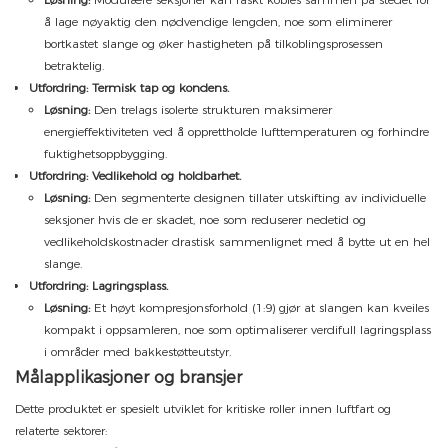
å lage nøyaktig den nødvendige lengden, noe som eliminerer
bortkastet slange og øker hastigheten på tilkoblingsprosessen
betraktelig.
Utfordring: Termisk tap og kondens.
Løsning:
Den trelags isolerte strukturen maksimerer
energieffektiviteten ved å opprettholde lufttemperaturen og forhindre
fuktighetsoppbygging.
Utfordring: Vedlikehold og holdbarhet.
Løsning:
Den segmenterte designen tillater utskifting av individuelle
seksjoner hvis de er skadet, noe som reduserer nedetid og
vedlikeholdskostnader drastisk sammenlignet med å bytte ut en hel
slange.
Utfordring: Lagringsplass.
Løsning:
Et høyt kompresjonsforhold (1:9) gjør at slangen kan kveiles
kompakt i oppsamleren, noe som optimaliserer verdifull lagringsplass
i områder med bakkestøtteutstyr.
Målapplikasjoner og bransjer
Dette produktet er spesielt utviklet for kritiske roller innen luftfart og
relaterte sektorer: