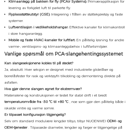
Klimaanlegg på bakken for fly (PCAir Systems):
Primærapplikasjon for
levering av forkjølet luft til parkerte fly.
Flyplassstøtteutstyr (GSE):
Integrering i flåten av støttekjøretøy og faste
systemer.
Luftventilasjon i vedlikeholdshangar:
Effektive kanaler for klimakontroll
i store hangaranlegg.
Mobile og faste HVAC-kanaler for luftfart:
En pålitelig løsning for andre
varme-, ventilasjons- og klimaanleggsbehov i luftfartsmiljøer.
Vanlige spørsmål om PCA-slangehentingssystemet
Kan slangeseksjonene kobles til på stedet?
Ja, absolutt. Hver seksjon er designet med industrielle glidelåser og
borrelåsfester for rask og verktøyfri tilkobling og demontering direkte på
asfalten.
Hva gjør denne slangen egnet for ekstremvær?
Materialene og konstruksjonen er testet for stabil drift i et bredt
temperaturområde fra -30 °C til +80 °C
, noe som gjør den pålitelig både i
iskalde vintre og varme somre.
Er tilpasset konfigurasjon tilgjengelig?
Selv om standard modulære lengder tilbys, tilbyr NUOENWEI
ODM- og
OEM-tjenester
. Tilpassede diametre, lengder og farger er tilgjengelige på