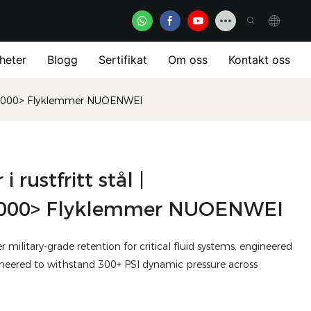
heter
Blogg
Sertifikat
Om oss
Kontakt oss
 <000000> Flyklemmer NUOENWEI
rustfritt stål |
0000> Flyklemmer NUOENWEI
military-grade retention for critical fluid systems, engineered
neered to withstand 300+ PSI dynamic pressure across