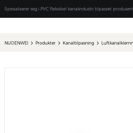
Spesialiserer seg i PVC fleksibel kanalindustri tilpasset produsen
NUOENWEI
Produkter
Kanaltilpasning
Luftkanalklem