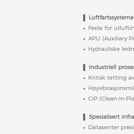
▌
Luftfartssysteme
Feste for utluf
APU (Auxiliary 
Hydrauliske ledn
▌
Industriell prose
Kritisk tetting 
Høyvibrasjonsmil
CIP (Clean-in-Pl
▌
Spesialisert infr
Datasenter pres