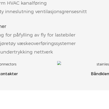
orm HVAC kanalføring
ity inneslutning ventilasjonsgrensesnitt
ner
for påfylling av fly for lastebiler
øretøy væskeoverføringssystemer
 undertrykking nettverk
kontakter
Båndklem