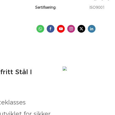
Sertifisering:
ISO9001
tt Stål I
teklasses
tviklet for sikker