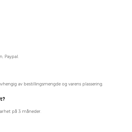
n, Paypal.
 avhengig av bestillingsmengde og varens plassering.
t?
barhet på 3 måneder.