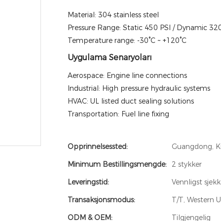
Material: 304 stainless steel
Pressure Range: Static 450 PSI / Dynamic 32
Temperature range: -30°C ~ +120°C
Uygulama Senaryoları
Aerospace: Engine line connections
Industrial: High pressure hydraulic systems
HVAC: UL listed duct sealing solutions
Transportation: Fuel line fixing
Opprinnelsessted:
Guangdong, K
Minimum Bestillingsmengde:
2 stykker
Leveringstid:
Vennligst sjekk
Transaksjonsmodus:
T/T, Western U
ODM & OEM:
Tilgjengelig