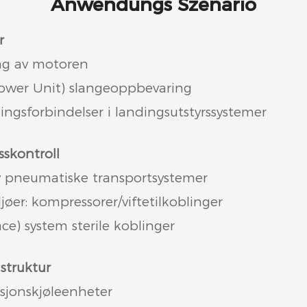
Anwendungs Szenario
r
ting av motoren
Power Unit) slangeoppbevaring
ingsforbindelser i landingsutstyrssystemer
sskontroll
av pneumatiske transportsystemer
jøer: kompressorer/viftetilkoblinger
ace) system sterile koblinger
astruktur
isjonskjøleenheter