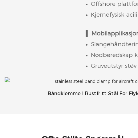
Offshore plattf
Kjernefysisk acil
▌
Mobilapplikasjo
Slangehåndtering 
Nødberedskap kj
Gruveutstyr støv
Båndklemme I Rustfritt Stål For Fly