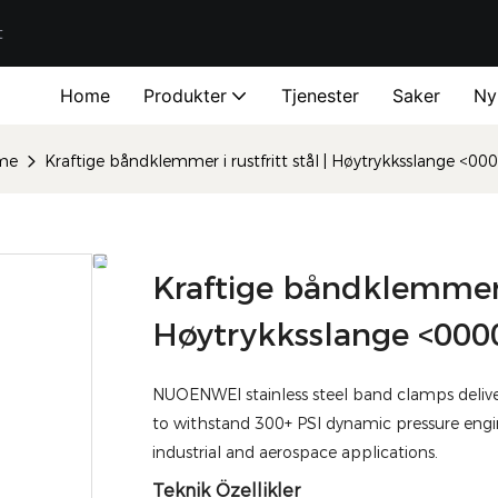
t
Home
Produkter
Tjenester
Saker
Ny
me
Kraftige båndklemmer i rustfritt stål | Høytrykksslange
Kraftige båndklemmer i 
Høytrykksslange <00
NUOENWEI stainless steel band clamps deliver 
to withstand 300+ PSI dynamic pressure engi
industrial and aerospace applications.
Teknik Özellikler