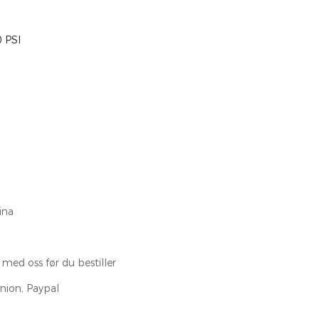
0 PSI
ina
 med oss ​​før du bestiller
nion, Paypal