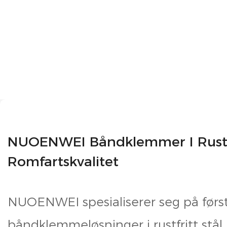
NUOENWEI Båndklemmer I Rustfri
Romfartskvalitet
NUOENWEI spesialiserer seg på førs
båndklemmeløsninger i rustfritt stål u