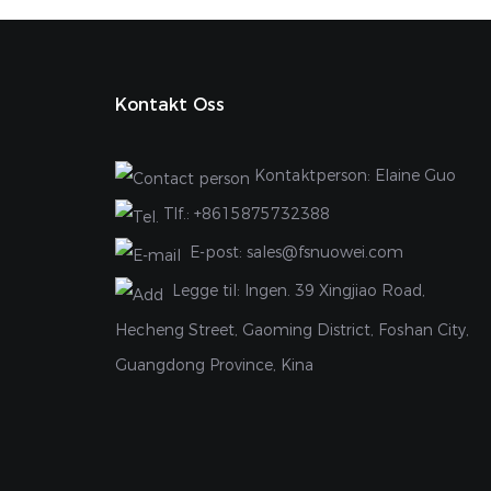
Kontakt Oss
Kontaktperson: Elaine Guo
Tlf.:
+8615875732388
E-post:
sales@fsnuowei.com
Legge til:
Ingen. 39 Xingjiao Road,
Hecheng Street, Gaoming District, Foshan City,
Guangdong Province, Kina