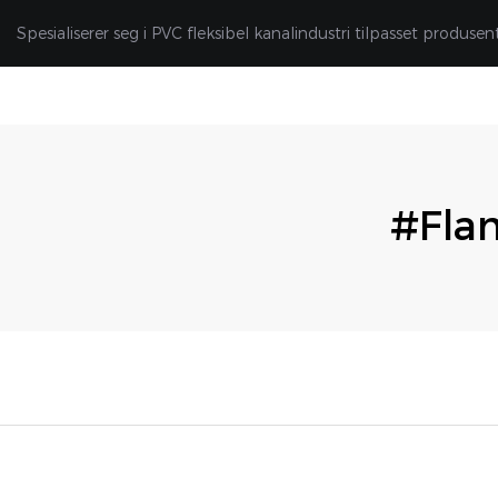
Spesialiserer seg i PVC fleksibel kanalindustri tilpasset produsen
#Fla