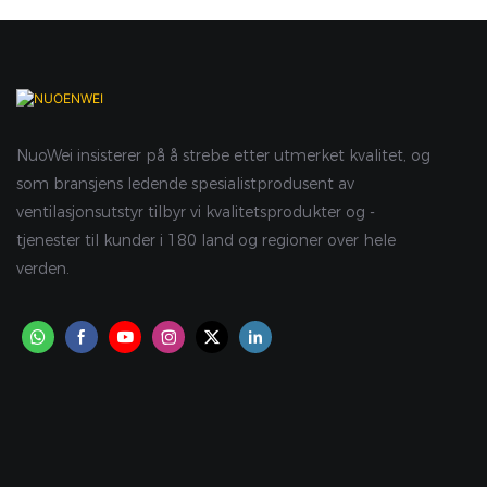
NuoWei insisterer på å strebe etter utmerket kvalitet, og
som bransjens ledende spesialistprodusent av
ventilasjonsutstyr tilbyr vi kvalitetsprodukter og -
tjenester til kunder i 180 land og regioner over hele
verden.