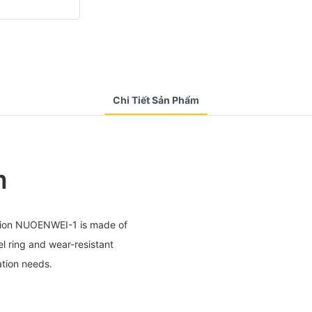
Chi Tiết Sản Phẩm
m
lation NUOENWEI-1 is made of
el ring and wear-resistant
ation needs.