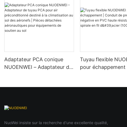
Adaptateur PCA conique
Tuyau flexible NU
NUOENWEI – Adaptateur de
pour échappement 
tuyau PCA pour air
de pression négati
préconditionné destiné à la
haute résistance av
climatisation au sol des
en fil d'acier (100
aéronefs | Pièces détachées
aéronautiques pour
équipements de soutien au
sol
NuoWei insiste sur la recherche d'une excellente qualité,