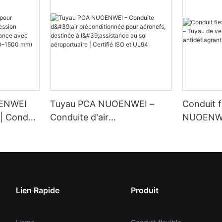
OENWEI
Tuyau PCA NUOENWEI –
Conduit f
| Conduit
Conduite d'air
NUOENWE
ve en PVC
préconditionnée pour
ventilati
ec spirale
aéronefs, destinée à
antidéfla
–1500 mm)
l'assistance au sol
supérieur
aéroportuaire | Certifié ISO
et UL94
Lien Rapide
Produit