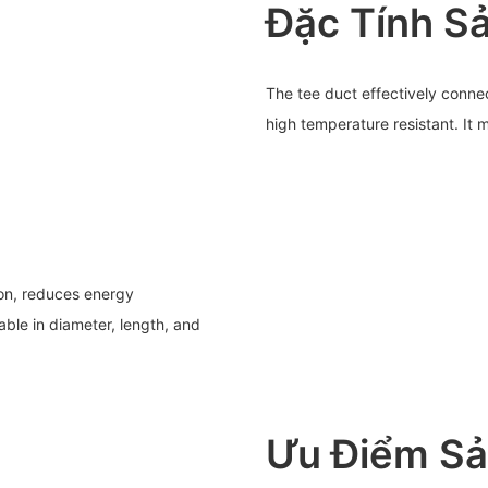
Đặc Tính S
The tee duct effectively connec
high temperature resistant. It m
ion, reduces energy
able in diameter, length, and
Ưu Điểm S