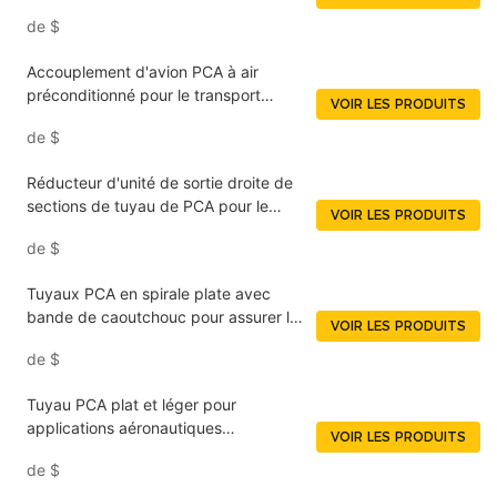
avions NUOENWEI
de
$
Accouplement d'avion PCA à air
préconditionné pour le transport
VOIR LES PRODUITS
aérien NUOENWEI
de
$
Réducteur d'unité de sortie droite de
sections de tuyau de PCA pour le
VOIR LES PRODUITS
service au sol d'avions NUOENWEI
de
$
Tuyaux PCA en spirale plate avec
bande de caoutchouc pour assurer le
VOIR LES PRODUITS
prétraitement de l'air de la cabine de
de
$
l'avion NUOENWEI
Tuyau PCA plat et léger pour
applications aéronautiques
VOIR LES PRODUITS
NUOENWEI
de
$