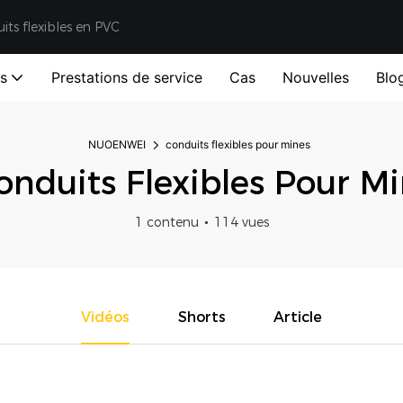
uits flexibles en PVC
ts
Prestations de service
Cas
Nouvelles
Blo
NUOENWEI
conduits flexibles pour mines
nduits Flexibles Pour M
1 contenu
114 vues
Vidéos
Shorts
Article