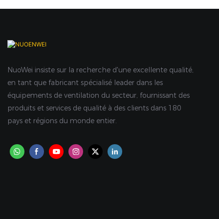
NuoWei insiste sur la recherche d'une excellente qualité,
en tant que fabricant spécialisé leader dans les
équipements de ventilation du secteur, fournissant des
produits et services de qualité à des clients dans 180
pays et régions du monde entier.