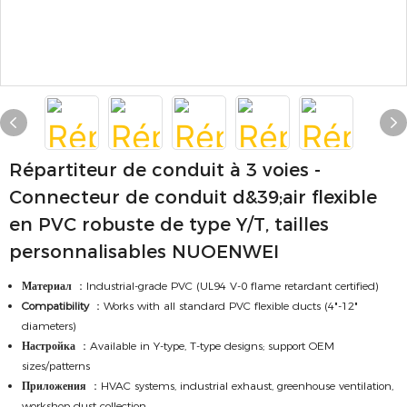
Répartiteur de conduit à 3 voies -
Connecteur de conduit d&39;air flexible
en PVC robuste de type Y/T, tailles
personnalisables NUOENWEI
Материал
：Industrial-grade PVC (UL94 V-0 flame retardant certified)
Compatibility
：Works with all standard PVC flexible ducts (4"-12"
diameters)
Настройка
：Available in Y-type, T-type designs; support OEM
sizes/patterns
Приложения
：HVAC systems, industrial exhaust, greenhouse ventilation,
workshop dust collection