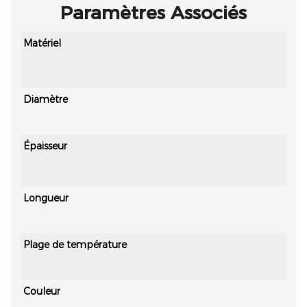
Paramètres Associés
Matériel
PVC,
Diamètre
4''-
Épaisseur
0,4-
épai
Longueur
Long
Plage de température
-15
Couleur
Jaun