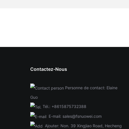
Contactez-Nous
Personne de contact: Elaine
Guo
Tél.:
+8615875732388
E-mail:
sales@fsnuowei.com
Ajouter:
Non. 39 Xingjiao Road, Hecheng