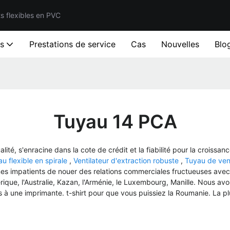
ts flexibles en PVC
ts
Prestations de service
Cas
Nouvelles
Blo
Tuyau 14 PCA
lité, s'enracine dans la cote de crédit et la fiabilité pour la crois
au flexible en spirale
,
Ventilateur d'extraction robuste
,
Tuyau de ven
mmes impatients de nouer des relations commerciales fructueuses ave
érique, l'Australie, Kazan, l'Arménie, le Luxembourg, Manille. Nous 
es à une imprimante. t-shirt pour que vous puissiez la Roumanie. La 