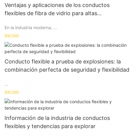
Ventajas y aplicaciones de los conductos
flexibles de fibra de vidrio para altas
temperaturas
En la industria moderna,
conductos de aire de alta temperatura
leer más
Son un componente clave en muchos procesos de fabricación.
Se utilizan para transportar gases o humos a alta temperatura
y, por lo tanto, deben tener una resistencia superior al calor y a
la corrosión. En años recientes,
Conducto flexible a prueba de explosiones: la
conductos de aire de alta temperatura
combinación perfecta de seguridad y flexibilidad
hecho de
fibra de vidrio
Poco a poco han ido ganando popularidad debido a su
En entornos industriales, la seguridad es una prioridad absoluta,
excelente desempeño. En este artículo, discutiremos las
leer más
especialmente cuando hay presentes gases o polvos
ventajas de la fibra de vidrio.
inflamables. Los conductos flexibles a prueba de explosiones
conducto de aire de alta temperatura
son una importante solución de ventilación que no solo
, áreas de aplicación y su tendencia de desarrollo.
proporciona una circulación de aire confiable, sino que también
Información de la industria de conductos
garantiza la seguridad en el lugar de trabajo. En este artículo,
flexibles y tendencias para explorar
veremos la definición, las aplicaciones, los beneficios y los
factores a considerar al seleccionar conductos flexibles a