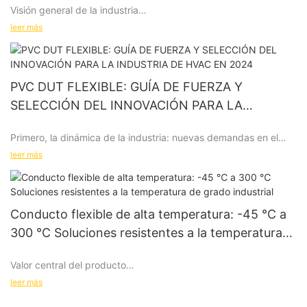
Visión general de la industria
prueba de explosiones.
Las ventajas del conducto flexible de fibra de vidrio para alta
leer más
temperatura.
Conducto flexible
Es un material importante ampliamente utilizado en la industria,
1. Excelente resistencia al calor
la construcción, la ventilación, el aire acondicionado y otros
¿Qué es el conducto flexible a prueba de explosiones?
PVC DUT FLEXIBLE: GUÍA DE FUERZA Y
El material de fibra de vidrio puede soportar temperaturas de
campos, favorecido por cada vez más empresas por su buena
hasta 1000 ° C, lo que lo hace adecuado para la transmisión de
SELECCIÓN DEL INNOVACIÓN PARA LA
flexibilidad, resistencia a la corrosión y alta adaptabilidad. Con
gases a alta temperatura en entornos de alta temperatura.
INDUSTRIA DE HVAC EN 2024
la mejora de la conciencia medioambiental y el desarrollo
El conducto flexible a prueba de explosiones es un tipo de
Primero, la dinámica de la industria: nuevas demandas en el
tecnológico, también avanza el proceso de producción y los
conducto de ventilación diseñado para entornos peligrosos,
mercado global de HVAC
materiales de los conductos de aire flexibles.
leer más
generalmente fabricado con materiales resistentes al fuego,
para prevenir accidentes provocados por explosiones de gas o
incendios. En comparación con los conductos tradicionales, los
2. Diseño ligero
Según el Informe del mercado del Sistema de Ventilación Global
conductos flexibles a prueba de explosiones son más
En comparación con los conductos metálicos, los conductos de
2024, el endurecimiento de las regulaciones ambientales y la
Conducto flexible de alta temperatura: -45 ℃ a
adaptables y flexibles, y pueden instalarse y mantenerse en
fibra de vidrio son livianos, lo que reduce la carga del equipo y
mejora de la inteligencia industrial han impulsado la demanda
Tendencias industriales
espacios reducidos o áreas de difícil acceso.
optimiza los costos de instalación y mantenimiento.
300 ℃ Soluciones resistentes a la temperatura
de conductos flexibles para crecer un 30%. El material de PVC
de grado industrial
se ha convertido en la primera opción para el procesamiento de
Valor central del producto
alimentos, laboratorios, talleres de semiconductores y otros
1. Uso de materiales respetuosos con el medio ambiente.
escenarios debido a su
leer más
Resistencia química, antienvejecimiento y reciclabilidad
Áreas de aplicación
3. Alta resistencia a la corrosión