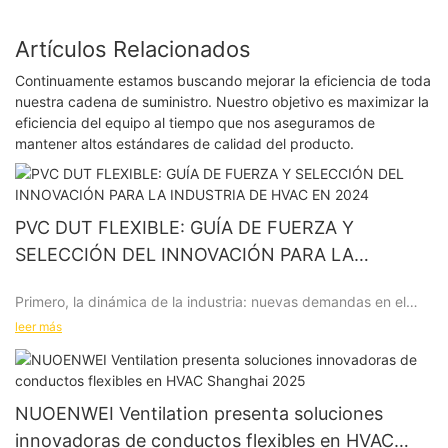
Artículos Relacionados
Continuamente estamos buscando mejorar la eficiencia de toda
nuestra cadena de suministro. Nuestro objetivo es maximizar la
eficiencia del equipo al tiempo que nos aseguramos de
mantener altos estándares de calidad del producto.
PVC DUT FLEXIBLE: GUÍA DE FUERZA Y
SELECCIÓN DEL INNOVACIÓN PARA LA
INDUSTRIA DE HVAC EN 2024
Primero, la dinámica de la industria: nuevas demandas en el
mercado global de HVAC
leer más
Según el Informe del mercado del Sistema de Ventilación Global
2024, el endurecimiento de las regulaciones ambientales y la
NUOENWEI Ventilation presenta soluciones
mejora de la inteligencia industrial han impulsado la demanda
innovadoras de conductos flexibles en HVAC