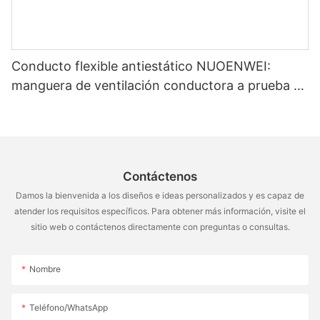
✅ Equipo de respuesta de emergencia de 24 horas para
resolver problemas en el sitio, como fugas de aire y
condensación
Conducto flexible antiestático NUOENWEI:
manguera de ventilación conductora a prueba de
Recomendaciones de clientes:
explosiones de máxima calidad.
Una compañía biofarmacéutica mejoró su tasa de cumplimiento
de aire de la sala limpia al 99.97% mediante la mejora de los
conductos de aire antimicrobianos de PVC
Contáctenos
Damos la bienvenida a los diseños e ideas personalizados y es capaz de
Conclusión y llamado a la acción
atender los requisitos específicos. Para obtener más información, visite el
sitio web o contáctenos directamente con preguntas o consultas.
Bajo las ondas duales de la industria 4.0 y la neutralidad de
carbono, el conducto flexible de PVC está remodelando el
panorama de la industria de HVAC con innovación tecnológica.
Nombre
[
Póngase en contacto con nuestros ingenieros
Teléfono/WhatsApp
]