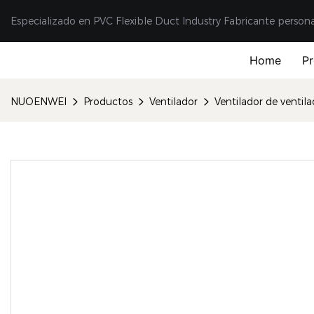
Especializado en PVC Flexible Duct Industry Fabricante person
Home
P
NUOENWEI
Productos
Ventilador
Ventilador de ventila