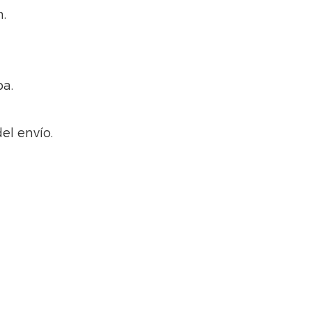
.
ba.
el envío.