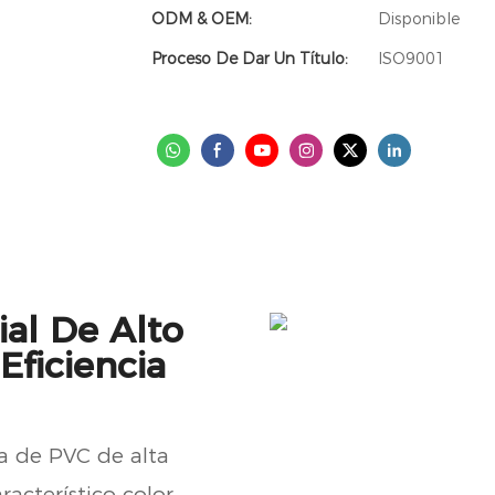
ODM & OEM:
Disponible
Proceso De Dar Un Título:
ISO9001
al De Alto
ficiencia
a de PVC de alta
acterístico color