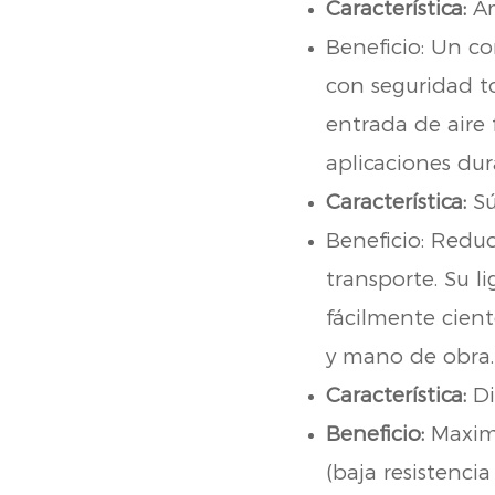
Característica:
Am
Beneficio: Un c
con seguridad to
entrada de aire f
aplicaciones dur
Característica:
Sú
Beneficio: Redu
transporte. Su l
fácilmente cien
y mano de obra.
Característica:
Di
Beneficio:
Maximi
(baja resistencia