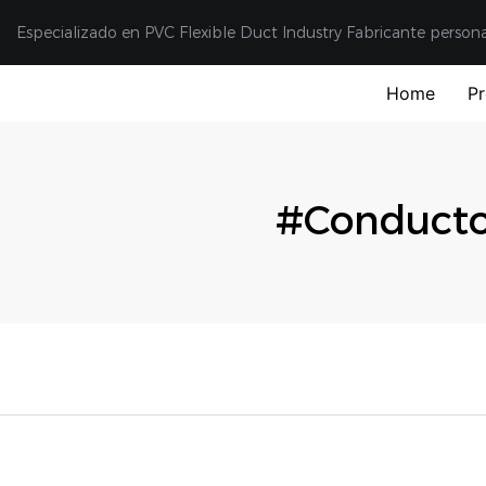
Especializado en PVC Flexible Duct Industry Fabricante person
Home
P
#Conducto