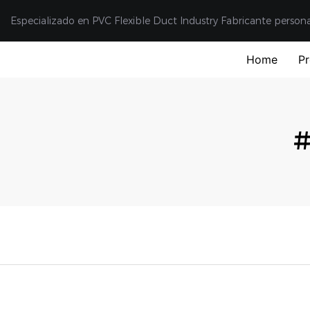
Especializado en PVC Flexible Duct Industry Fabricante person
Home
P
#