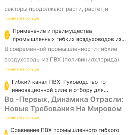
секторы продолжают расти, растет и
рыночный спрос на вентиляцию.
гибкий
прочитайте больше
воздуховод
как важный вспомогательный
Применение и преимущества
2
промышленных гибких воздуховодов из
материал. В этой статье рассматриваются
ПВХ
В современной промышленности гибкие
отраслевые тенденции в области
воздуховоды из ПВХ (поливинилхлорида)
вентиляции.
гибкий воздуховод,
включая
широко используются благодаря своим
прочитайте больше
динамику рынка, технологические
превосходным характеристикам и
Гибкий канал ПВХ: Руководство по
достижения и будущие направления.
3
инновационной силе и отбору для
экономичности. Это гибкая, прочная и
индустрии HVAC в 2024
Во -первых, Динамика Отрасли:
1. Рост рыночного спроса
адаптируемая система воздуховодов,
Новые Требования На Мировом
которая играет важную роль в широком
В последние годы вентилируемые
гибкие
Рынке HVAC
прочитайте больше
диапазоне условий труда, особенно в
воздуховоды
используются в широком
Согласно отчету о рынке мирового рынка
Сравнение ПВХ промышленного гибкого
области вентиляции, вытяжки и
спектре отраслей промышленности,
4