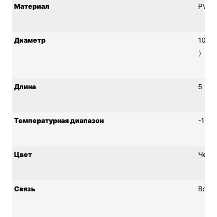
Материал
PVC
Диаметр
100 
）
Длина
5 м, 
Температурная диапазон
-15 д
Цвет
Черны
Связь
Волше