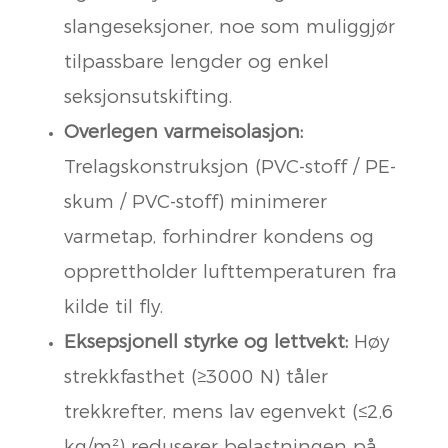
slangeseksjoner, noe som muliggjør
tilpassbare lengder og enkel
seksjonsutskifting.
Overlegen varmeisolasjon:
Trelagskonstruksjon (PVC-stoff / PE-
skum / PVC-stoff) minimerer
varmetap, forhindrer kondens og
opprettholder lufttemperaturen fra
kilde til fly.
Eksepsjonell styrke og lettvekt:
Høy
strekkfasthet (≥3000 N) tåler
trekkrefter, mens lav egenvekt (≤2,6
kg/m²) reduserer belastningen på