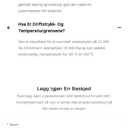
gjentatt bøying og trekking, gjør den ideell for
automatiserte HR-systemer.
Hva Er Driftstrykk- Og
4
Temperaturgrensene?
Den er klassifisert for et nominelt arbeidstrykk på 12 000
Pa (minimum sprengtrykk 18 000 Pa) og kan operere
kontinuerlig i temperaturer fra -30 °C til +60 °C.
Legg Igjen En Beskjed
Bare legg igjen e-postadressen eller telefonnummeret ditt i
kontaktskjemaet, så kan vi sende deg et gratis pristilbud på
vårt brede utvalg av design!
Navn