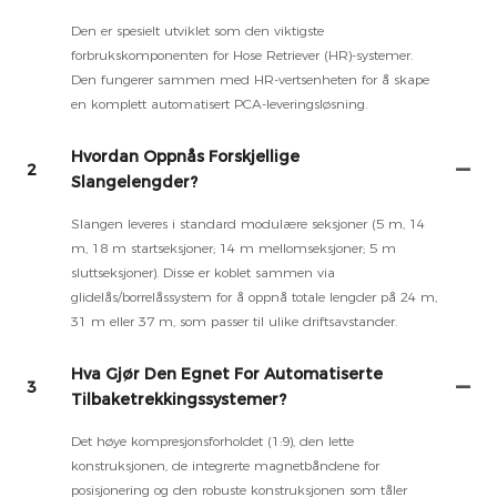
Den er spesielt utviklet som den viktigste
forbrukskomponenten for Hose Retriever (HR)-systemer.
Den fungerer sammen med HR-vertsenheten for å skape
en komplett automatisert PCA-leveringsløsning.
Hvordan Oppnås Forskjellige
2
Slangelengder?
Slangen leveres i standard modulære seksjoner (5 m, 14
m, 18 m startseksjoner; 14 m mellomseksjoner; 5 m
sluttseksjoner). Disse er koblet sammen via
glidelås/borrelåssystem for å oppnå totale lengder på 24 m,
31 m eller 37 m, som passer til ulike driftsavstander.
Hva Gjør Den Egnet For Automatiserte
3
Tilbaketrekkingssystemer?
Det høye kompresjonsforholdet (1:9), den lette
konstruksjonen, de integrerte magnetbåndene for
posisjonering og den robuste konstruksjonen som tåler