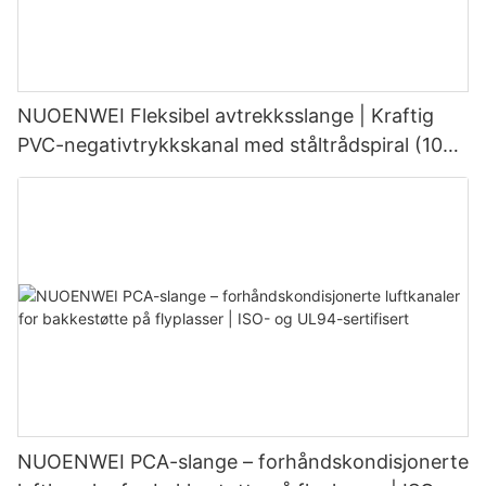
NUOENWEI Fleksibel avtrekksslange | Kraftig
PVC-negativtrykkskanal med ståltrådspiral (100–
1500 mm)
NUOENWEI PCA-slange – forhåndskondisjonerte