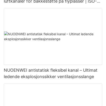
luftkanaler for bakkestøtte på flyplasser | ISO-
og UL94-sertifisert
NUOENWEI antistatisk fleksibel kanal – Ultimat
ledende eksplosjonssikker ventilasjonsslange