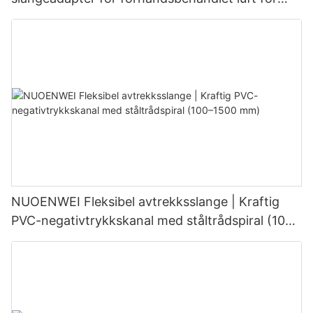
bakkeklimaanlegg i fly | Reservedeler til GSE i
luftfartøy
NUOENWEI Fleksibel avtrekksslange | Kraftig
PVC-negativtrykkskanal med ståltrådspiral (100–
1500 mm)