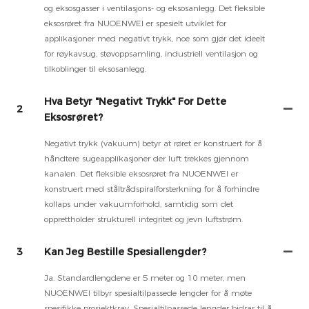
og eksosgasser i ventilasjons- og eksosanlegg. Det fleksible
eksosrøret fra NUOENWEI er spesielt utviklet for
applikasjoner med negativt trykk, noe som gjør det ideelt
for røykavsug, støvoppsamling, industriell ventilasjon og
tilkoblinger til eksosanlegg.
Hva Betyr "negativt Trykk" For Dette
2
Eksosrøret?
Negativt trykk (vakuum) betyr at røret er konstruert for å
håndtere sugeapplikasjoner der luft trekkes gjennom
kanalen. Det fleksible eksosrøret fra NUOENWEI er
konstruert med ståltrådspiralforsterkning for å forhindre
kollaps under vakuumforhold, samtidig som det
opprettholder strukturell integritet og jevn luftstrøm.
3
Kan Jeg Bestille Spesiallengder?
Ja. Standardlengdene er 5 meter og 10 meter, men
NUOENWEI tilbyr spesialtilpassede lengder for å møte
spesifikke prosjektkrav. Spesialtilpassede lengder bidrar til å