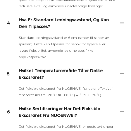
redusere avfall og eliminere unødvendige koblinger.
Hva Er Standard Ledningsavstand, Og Kan
4
Den Tilpasses?
Standard ledningsavstand er 6 cm (senter til senter av
spiralen). Dette kan tilpasses for behov for høyere eller
lavere fleksibilitet, avhengig av dine spesifikke
applikasjonskrav.
Hvilket Temperaturområde Tåler Dette
5
Eksosrøret?
Det fleksible eksosrøret fra NUOENWEI fungerer effektivt i
temperaturer fra -20 °C til +80 °C (-4 °F til +176 °F).
Hvilke Sertifiseringer Har Det Fleksible
6
Eksosrøret Fra NUOENWEI?
Det fleksible eksosrøret fra NUOENWEI er produsert under