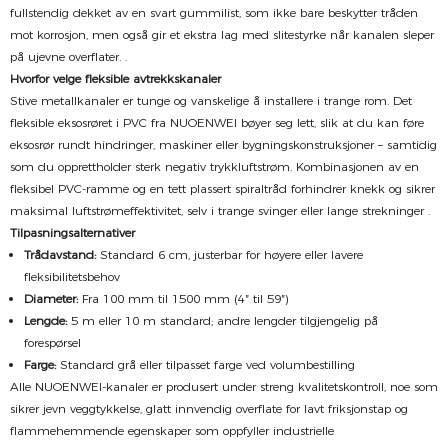
fullstendig dekket av en svart gummilist, som ikke bare beskytter tråden
mot korrosjon, men også gir et ekstra lag med slitestyrke når kanalen sleper
på ujevne overflater.
.
Hvorfor velge fleksible avtrekkskanaler
Stive metallkanaler er tunge og vanskelige å installere i trange rom. Det
fleksible eksosrøret i PVC fra NUOENWEI bøyer seg lett, slik at du kan føre
eksosrør rundt hindringer, maskiner eller bygningskonstruksjoner – samtidig
som du opprettholder sterk negativ trykkluftstrøm.
Kombinasjonen av en
fleksibel PVC-ramme og en tett plassert spiraltråd forhindrer knekk og sikrer
maksimal luftstrømeffektivitet, selv i trange svinger eller lange strekninger
.
Tilpasningsalternativer
Trådavstand:
Standard 6 cm, justerbar for høyere eller lavere
fleksibilitetsbehov
Diameter:
Fra 100 mm til 1500 mm (4″ til 59″)
Lengde:
5 m eller 10 m standard; andre lengder tilgjengelig på
forespørsel
Farge:
Standard grå eller tilpasset farge ved volumbestilling
Alle NUOENWEI-kanaler er produsert under streng kvalitetskontroll, noe som
sikrer jevn veggtykkelse, glatt innvendig overflate for lavt friksjonstap og
flammehemmende egenskaper som oppfyller industrielle