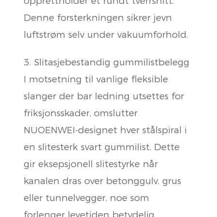
opprettholder et rundt tverrsnitt.
Denne forsterkningen sikrer jevn
luftstrøm selv under vakuumforhold.
3. Slitasjebestandig gummilistbelegg
I motsetning til vanlige fleksible
slanger der bar ledning utsettes for
friksjonsskader, omslutter
NUOENWEI-designet hver stålspiral i
en slitesterk svart gummilist. Dette
gir eksepsjonell slitestyrke når
kanalen dras over betonggulv, grus
eller tunnelvegger, noe som
forlenger levetiden betydelig.