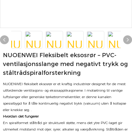
NUOENWEI Fleksibelt eksosrør – PVC-
ventilasjonsslange med negativt trykk og
ståltrådspiralforsterkning
NUOENWEI fleksibelt eksosrør er et kraftig industrirør designet for de mest
utfordrende ventilasjons- og eksosapplikasjonene.
I motsetning til vanlige
luftslanger eller generiske tørketrommelventiler, er denne kanalen
spesialbygd for å tåle kontinuerlig negativt trykk (vakuum) uten å kollapse
eller knekke seg.
.
Hvordan det fungerer
En spiralformet ståltråd gir strukturell støtte, mens det ytre PVC-laget gir
utmerket motstand mot oljer, syrer, alkalier og værpåvirkning.
Ståltråden er