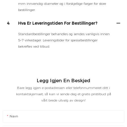
mm innvendig diameter og i forskjellige farger for store
bestillinger.
4
Hva Er Leveringstiden For Bestillinger?
Standardbestillinger behandles og sendes vanligvis innen
5–7 virkedager. Leveringstider for spesialbestillinger
bekreftes ved tilbud.
Legg Igjen En Beskjed
Bare legg igjen e-postadressen eller telefonnummeret ditt i
kontaktskjemaet, så kan vi sende deg et gratis pristilbud på
vårt brede utvalg av design!
Navn