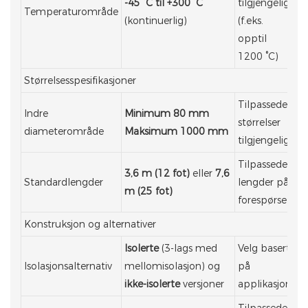
-45 °C til +300 °C
tilgjengelig
Temperaturområde
(kontinuerlig)
(f.eks.
opptil
1200 °C)
Størrelsesspesifikasjoner
Tilpassede
Indre
Minimum 80 mm
størrelser
diameterområde
Maksimum 1000 mm
tilgjengelig
Tilpassede
3,6 m (12 fot)
eller
7,6
Standardlengder
lengder på
m (25 fot)
forespørsel
Konstruksjon og alternativer
Isolerte
(3-lags med
Velg basert
Isolasjonsalternativ
mellomisolasjon) og
på
ikke-isolerte
versjoner
applikasjon
Tilpassede