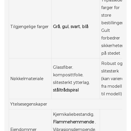
farger for
store
bestillinger;
Tilgjengelige farger
Grå, gul, svart, blå
Gult
forbedrer
sikkerheten
på stedet
Robust og
Glassfiber,
slitesterk
komposittfolie,
Nøkkelmateriale
(kan variere
slitesterkt ytterlag,
fra modell
ståltrådspiral
til modell)
Ytelsesegenskaper
Kjemikaliebestandig,
Flammehemmende
,
Eiendommer
Vibrasjonsdempende,