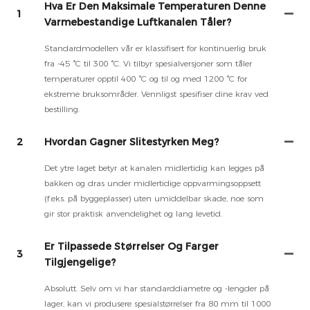
Hva Er Den Maksimale Temperaturen Denne
1
Varmebestandige Luftkanalen Tåler?
Standardmodellen vår er klassifisert for kontinuerlig bruk
fra -45 °C til 300 °C. Vi tilbyr spesialversjoner som tåler
temperaturer opptil 400 °C og til og med 1200 °C for
ekstreme bruksområder. Vennligst spesifiser dine krav ved
bestilling.
2
Hvordan Gagner Slitestyrken Meg?
Det ytre laget betyr at kanalen midlertidig kan legges på
bakken og dras under midlertidige oppvarmingsoppsett
(f.eks. på byggeplasser) uten umiddelbar skade, noe som
gir stor praktisk anvendelighet og lang levetid.
Er Tilpassede Størrelser Og Farger
3
Tilgjengelige?
Absolutt. Selv om vi har standarddiametre og -lengder på
lager, kan vi produsere spesialstørrelser fra 80 mm til 1000