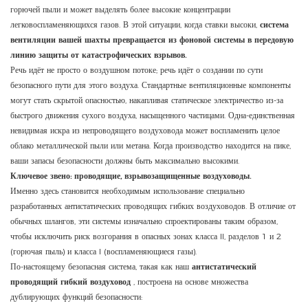
горючей пыли и может выделять более высокие концентрации
легковоспламеняющихся газов. В этой ситуации, когда ставки высоки,
система
вентиляции вашей шахты превращается из фоновой системы в передовую
линию защиты от катастрофических взрывов.
Речь идёт не просто о воздушном потоке; речь идёт о создании по сути
безопасного пути для этого воздуха. Стандартные вентиляционные компоненты
могут стать скрытой опасностью, накапливая статическое электричество из-за
быстрого движения сухого воздуха, насыщенного частицами. Одна-единственная
невидимая искра из непроводящего воздуховода может воспламенить целое
облако металлической пыли или метана. Когда производство находится на пике,
ваши запасы безопасности должны быть максимально высокими.
Ключевое звено: проводящие, взрывозащищенные воздуховоды.
Именно здесь становится необходимым использование специально
разработанных антистатических проводящих гибких воздуховодов. В отличие от
обычных шлангов, эти системы изначально спроектированы таким образом,
чтобы исключить риск возгорания в опасных зонах класса II, разделов 1 и 2
(горючая пыль) и класса I (воспламеняющиеся газы).
По-настоящему безопасная система, такая как наш
антистатический
проводящий гибкий воздуховод
, построена на основе множества
дублирующих функций безопасности: