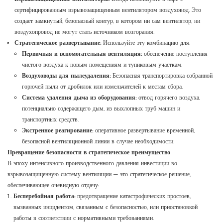
сертифицированным взрывозащищенным вентилятором воздуховод. Это
создает замкнутый, безопасный контур, в котором ни сам вентилятор, ни
воздухопровод не могут стать источником возгорания.
Стратегическое развертывание:
Используйте эту комбинацию для:
Первичная и вспомогательная вентиляция:
обеспечение поступления
чистого воздуха к новым помещениям и тупиковым участкам.
Воздуховоды для пылеудаления:
Безопасная транспортировка собранной
горючей пыли от дробилок или измельчителей к местам сбора.
Система удаления дыма из оборудования:
отвод горячего воздуха,
потенциально содержащего дым, из выхлопных труб машин и
транспортных средств.
Экстренное реагирование:
оперативное развертывание временной,
безопасной вентиляционной линии в случае необходимости.
Превращение безопасности в стратегическое преимущество
В эпоху интенсивного производственного давления инвестиции во
взрывозащищенную систему вентиляции — это стратегическое решение,
обеспечивающее очевидную отдачу:
Бесперебойная работа:
предотвращение катастрофических простоев,
вызванных инцидентом, связанным с безопасностью, или приостановкой
работы в соответствии с нормативными требованиями.