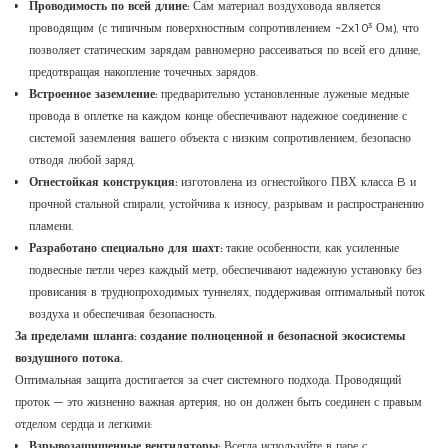
Проводимость по всей длине:
Сам материал воздуховода является
проводящим (с типичным поверхностным сопротивлением ~2x10³ Ом), что
позволяет статическим зарядам равномерно рассеиваться по всей его длине,
предотвращая накопление точечных зарядов.
Встроенное заземление:
предварительно установленные луженые медные
провода в оплетке на каждом конце обеспечивают надежное соединение с
системой заземления вашего объекта с низким сопротивлением, безопасно
отводя любой заряд.
Огнестойкая конструкция:
изготовлена ​​из огнестойкого ПВХ класса B и
прочной стальной спирали, устойчива к износу, разрывам и распространению
пламени.
Разработано специально для шахт:
такие особенности, как усиленные
подвесные петли через каждый метр, обеспечивают надежную установку без
провисания в труднопроходимых туннелях, поддерживая оптимальный поток
воздуха и обеспечивая безопасность.
За пределами шланга: создание полноценной и безопасной экосистемы
воздушного потока.
Оптимальная защита достигается за счет системного подхода. Проводящий
проток — это жизненно важная артерия, но он должен быть соединен с правым
отделом сердца и легкими:
Взрывозащищенные вентиляторы:
Всегда используйте в паре с