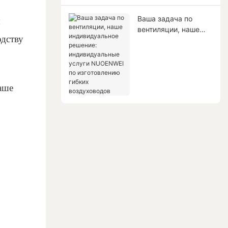
Ваша задача по
ы
вентиляции, наше
одству
индивидуальное
решение:
индивидуальные
услуги NUOENWEI по
изготовлению гибких
аше
воздуховодов