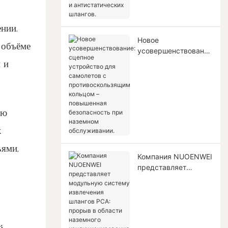
высокотемпературн
ых и
нии.
антистатических
Новое
шлангов.
 объёме
усовершенствование
: сцепное устройство
 и
для самолетов с
противоскользящим
кольцом –
повышенная
ию
безопасность при
наземном
к
обслуживании.
ьями,
Компания NUOENWEI
представляет
модульную систему
извлечения шлангов
PCA: прорыв в
области наземного
кондиционирования