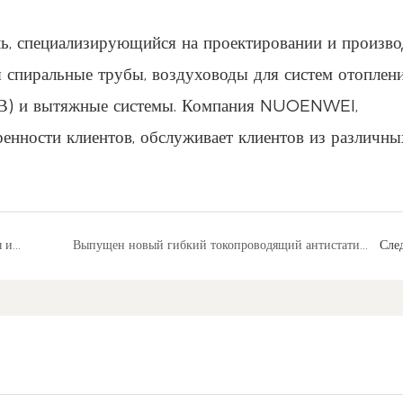
 специализирующийся на проектировании и произво
спиральные трубы, воздуховоды для систем отоплени
КВ) и вытяжные системы. Компания NUOENWEI,
ренности клиентов, обслуживает клиентов из различны
Авторитетная сертификация: гибкие воздуховоды из ПВХ NUOENWEI получили наивысший рейтинг огнестойкости UL94 VTM-0, что задает новые стандарты безопасности в отрасли.
Выпущен новый гибкий токопроводящий антистатический воздуховод, повышающий безопасность в опасных средах
Сле