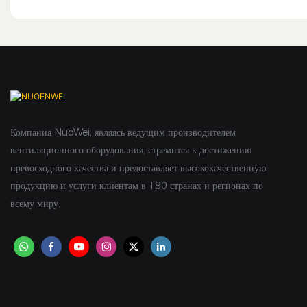
Компания NuoWei, являясь ведущим производителем
вентиляционного оборудования, стремится к достижению
превосходного качества и предоставляет высококачественную
продукцию и услуги клиентам в 180 странах и регионах по
всему миру.