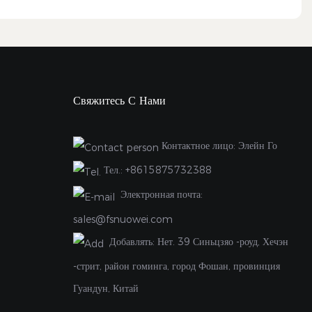
Свяжитесь С Нами
Контактное лицо: Элейн Го
Тел.:
+8615875732388
Электронная почта:
sales@fsnuowei.com
Добавлять:
Нет. 39 Синьцзяо -роуд, Хечэн
-стрит, район гоминга, город Фошан, провинция
Гуандун, Китай