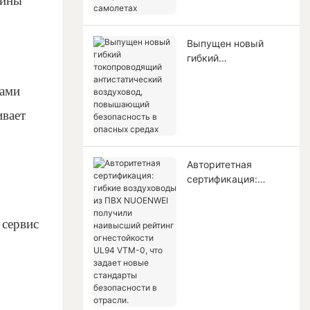
дины
кондиционирования
воздуха в самолетах
Выпущен новый
гибкий
токопроводящий
антистатический
тами
воздуховод,
ивает
повышающий
безопасность в
опасных средах
Авторитетная
сертификация:
гибкие воздуховоды
из ПВХ NUOENWEI
 сервис
получили наивысший
рейтинг
огнестойкости UL94
VTM-0, что задает
новые стандарты
безопасности в
отрасли.