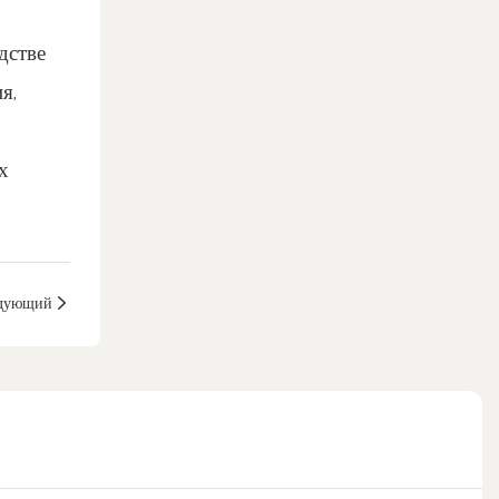
дстве
я,
х
дующий