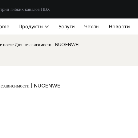
стрии гибких каналов ПВХ
ome
Продукты
Услуги
Чехлы
Новости
оте после Дня независимости | NUOENWEI
 Независимости | NUOENWEI