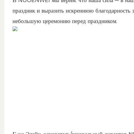
В NUOENWEI мы верим, что наша сила — в наши
праздник и выразить искреннюю благодарность з
небольшую церемонию перед праздником.