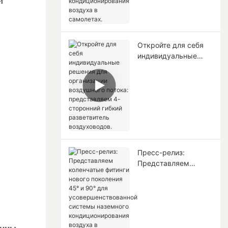
й
воздуха в
самолетах.
Откройте для себя
индивидуальные
решения для
организации
воздушного потока:
представляем 4-
сторонний гибкий
разветвитель
воздуховодов.
Пресс-релиз:
Представляем
коленчатые фитинги
нового поколения
45° и 90° для
усовершенствованно
й системы
наземного