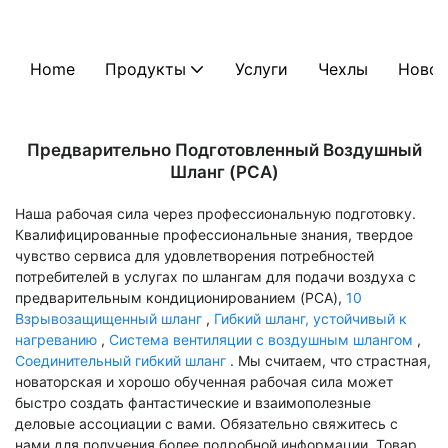
Home
Продукты
Услуги
Чехлы
Новос
Предварительно Подготовленный Воздушный
Шланг (PCA)
Наша рабочая сила через профессиональную подготовку.
Квалифицированные профессиональные знания, твердое
чувство сервиса для удовлетворения потребностей
потребителей в услугах по шлангам для подачи воздуха с
предварительным кондиционированием (PCA),
10
Взрывозащищенный шланг
,
Гибкий шланг, устойчивый к
нагреванию
,
Система вентиляции с воздушным шлангом
,
Соединительный гибкий шланг
. Мы считаем, что страстная,
новаторская и хорошо обученная рабочая сила может
быстро создать фантастические и взаимополезные
деловые ассоциации с вами. Обязательно свяжитесь с
нами для получения более подробной информации. Товар