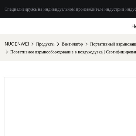
Специализируясь на индивидуальном производителе индустрии инду
H
NUOENWEI
Продукты
Вентилятор
Портативный взрывоза
Портативное взрывооборудование в воздуходувка | Сертифицирова