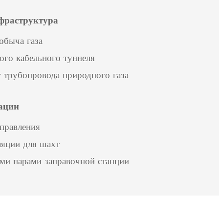
фраструктура
обыча газа
ого кабельного туннеля
 трубопровода природного газа
ации
управления
ляции для шахт
ми парами заправочной станции