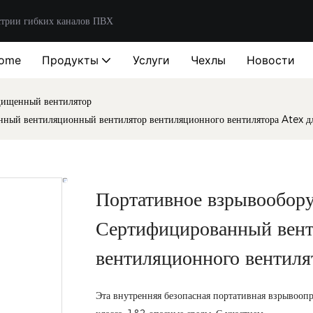
стрии гибких каналов ПВХ
ome
Продукты
Услуги
Чехлы
Новости
щищенный вентилятор
нный вентиляционный вентилятор вентиляционного вентилятора Atex дл
Портативное взрывообору
Сертифицированный вент
вентиляционного вентиля
Эта внутренняя безопасная портативная взрывоопр