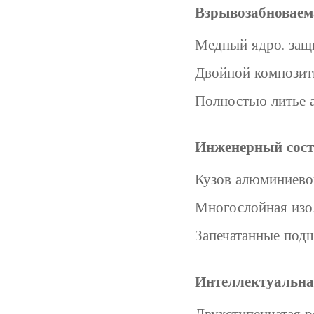
Взрывозабноваема
Медный ядро, защ
Двойной композит
Полностью литье 
Инженерный сост
Кузов алюминиево
Многослойная изо
Запечатанные подш
Интеллектуальна
Двухступенчатая р