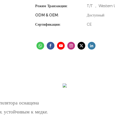
Режим Транзакции:
T/T ， Western U
ODM & OEM:
Доступный
Сертификация:
CE
нтилятора оснащена
м, устойчивым к медке,