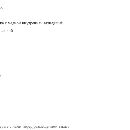
ор
ока с медной внутренней вкладышей
условий
а
ерьте с нами перед размещением заказа