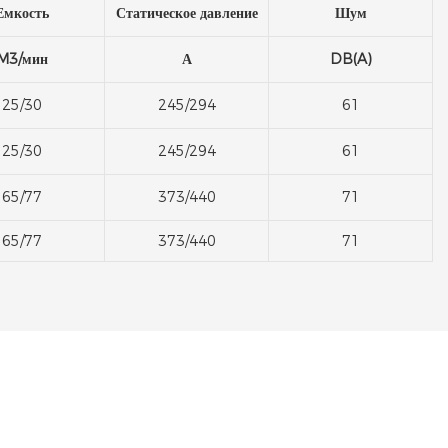
Емкость
Статическое давление
Шум
M3/мин
А
DB(A)
25/30
245/294
61
25/30
245/294
61
65/77
373/440
71
65/77
373/440
71