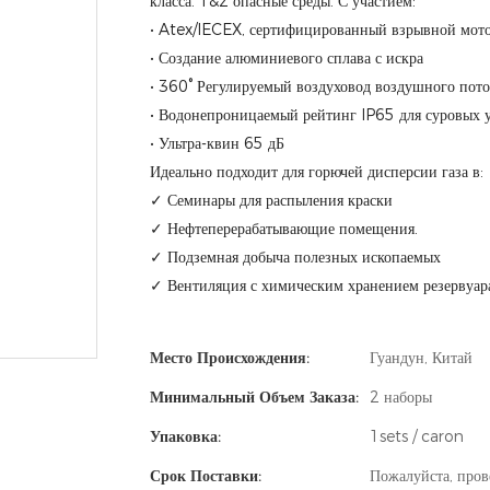
класса. 1&2 опасные среды. С участием:
• Atex/IECEX, сертифицированный взрывной мот
• Создание алюминиевого сплава с искра
• 360° Регулируемый воздуховод воздушного пот
• Водонепроницаемый рейтинг IP65 для суровых 
• Ультра-квин 65 дБ
Идеально подходит для горючей дисперсии газа в:
✓ Семинары для распыления краски
✓ Нефтеперерабатывающие помещения.
✓ Подземная добыча полезных ископаемых
✓ Вентиляция с химическим хранением резервуар
Место Происхождения:
Гуандун, Китай
Минимальный Объем Заказа:
2 наборы
Упаковка:
1sets / caron
Срок Поставки:
Пожалуйста, пров