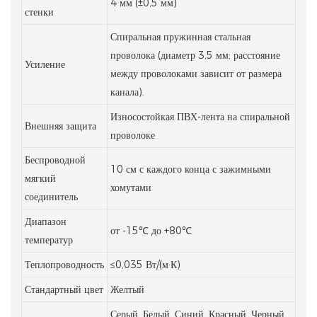
4 мм (±0,5 мм)
стенки
Спиральная пружинная стальная
проволока (диаметр 3,5 мм; расстояние
Усиление
между проволоками зависит от размера
канала).
Износостойкая ПВХ-лента на спиральной
Внешняя защита
проволоке
Беспроводной
10 см с каждого конца с зажимными
мягкий
хомутами
соединитель
Диапазон
от -15℃ до +80℃
температур
Теплопроводность
≤0,035 Вт/(м·К)
Стандартный цвет
Желтый
Серый, Белый, Синий, Красный, Черный,