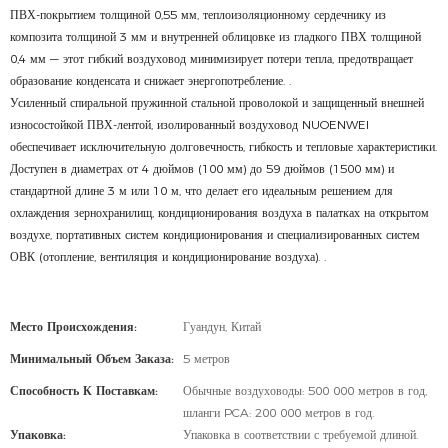
ПВХ-покрытием толщиной 0,55 мм, теплоизоляционному сердечнику из
композита толщиной 3 мм и внутренней облицовке из гладкого ПВХ толщиной
0,4 мм — этот гибкий воздуховод минимизирует потери тепла, предотвращает
образование конденсата и снижает энергопотребление.
.
Усиленный спиральной пружинной стальной проволокой и защищенный внешней
износостойкой ПВХ-лентой, изолированный воздуховод NUOENWEI
обеспечивает исключительную долговечность, гибкость и тепловые характеристики.
Доступен в диаметрах от 4 дюймов (100 мм) до 59 дюймов (1500 мм) и
стандартной длине 3 м или 10 м, что делает его идеальным решением для
охлаждения зернохранилищ, кондиционирования воздуха в палатках на открытом
воздухе, портативных систем кондиционирования и специализированных систем
ОВК (отопление, вентиляция и кондиционирование воздуха).
.
Место Происхождения:
Гуандун, Китай
Минимальный Объем Заказа:
5 метров
Способность К Поставкам:
Обычные воздуховоды: 500 000 метров в год,
шланги PCA: 200 000 метров в год.
Упаковка:
Упаковка в соответствии с требуемой длиной.